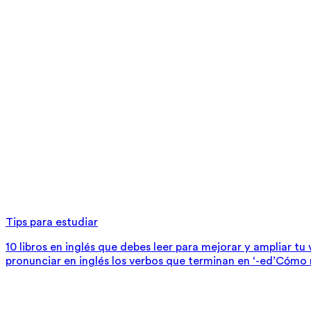
Tips para estudiar
10 libros en inglés que debes leer para mejorar y ampliar tu
pronunciar en inglés los verbos que terminan en ‘-ed’
Cómo m