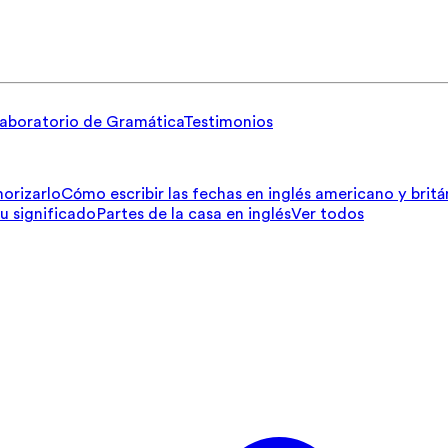
aboratorio de Gramática
Testimonios
orizarlo
Cómo escribir las fechas en inglés americano y britá
su significado
Partes de la casa en inglés
Ver todos