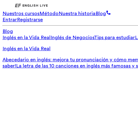
Nuestros cursos
Método
Nuestra historia
Blog
Entrar
Registrarse
Blog
Inglés en la Vida Real
Inglés de Negocios
Tips para estudiar
L
Inglés en la Vida Real
Abecedario en inglés: mejora tu pronunciación y cómo mem
saber!
La letra de las 10 canciones en inglés más famosas y 