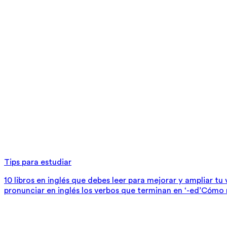
Tips para estudiar
10 libros en inglés que debes leer para mejorar y ampliar tu
pronunciar en inglés los verbos que terminan en ‘-ed’
Cómo m