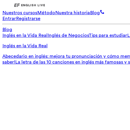
Nuestros cursos
Método
Nuestra historia
Blog
Entrar
Registrarse
Blog
Inglés en la Vida Real
Inglés de Negocios
Tips para estudiar
L
Inglés en la Vida Real
Abecedario en inglés: mejora tu pronunciación y cómo mem
saber!
La letra de las 10 canciones en inglés más famosas y 