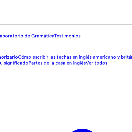
aboratorio de Gramática
Testimonios
orizarlo
Cómo escribir las fechas en inglés americano y britá
su significado
Partes de la casa en inglés
Ver todos