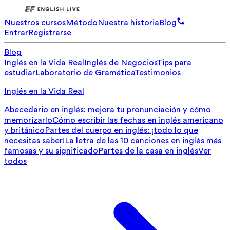
Nuestros cursos
Método
Nuestra historia
Blog
Entrar
Registrarse
Blog
Inglés en la Vida Real
Inglés de Negocios
Tips para
estudiar
Laboratorio de Gramática
Testimonios
Inglés en la Vida Real
Abecedario en inglés: mejora tu pronunciación y cómo
memorizarlo
Cómo escribir las fechas en inglés americano
y británico
Partes del cuerpo en inglés: ¡todo lo que
necesitas saber!
La letra de las 10 canciones en inglés más
famosas y su significado
Partes de la casa en inglés
Ver
todos