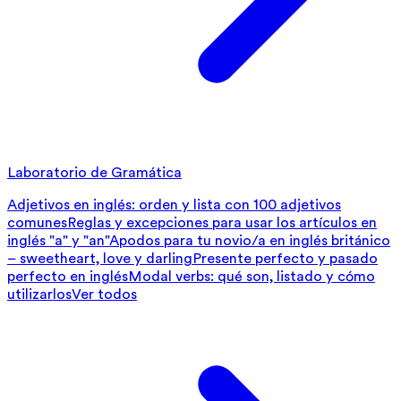
Laboratorio de Gramática
Adjetivos en inglés: orden y lista con 100 adjetivos
comunes
Reglas y excepciones para usar los artículos en
inglés "a" y "an"
Apodos para tu novio/a en inglés británico
– sweetheart, love y darling
Presente perfecto y pasado
perfecto en inglés
Modal verbs: qué son, listado y cómo
utilizarlos
Ver todos