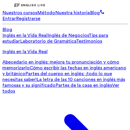
Nuestros cursos
Método
Nuestra historia
Blog
Entrar
Registrarse
Blog
Inglés en la Vida Real
Inglés de Negocios
Tips para
estudiar
Laboratorio de Gramática
Testimonios
Inglés en la Vida Real
Abecedario en inglés: mejora tu pronunciación y cómo
memorizarlo
Cómo escribir las fechas en inglés americano
y británico
Partes del cuerpo en inglés: ¡todo lo que
necesitas saber!
La letra de las 10 canciones en inglés más
famosas y su significado
Partes de la casa en inglés
Ver
todos