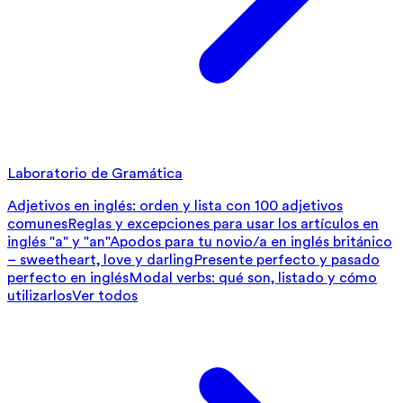
Laboratorio de Gramática
Adjetivos en inglés: orden y lista con 100 adjetivos
comunes
Reglas y excepciones para usar los artículos en
inglés "a" y "an"
Apodos para tu novio/a en inglés británico
– sweetheart, love y darling
Presente perfecto y pasado
perfecto en inglés
Modal verbs: qué son, listado y cómo
utilizarlos
Ver todos