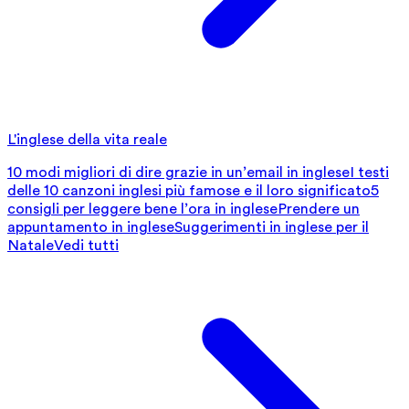
L'inglese della vita reale
10 modi migliori di dire grazie in un’email in inglese
I testi
delle 10 canzoni inglesi più famose e il loro significato
5
consigli per leggere bene l’ora in inglese
Prendere un
appuntamento in inglese
Suggerimenti in inglese per il
Natale
Vedi tutti