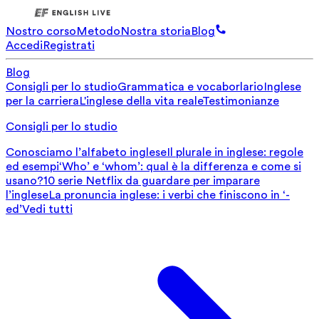
Nostro corso
Metodo
Nostra storia
Blog
Accedi
Registrati
Blog
Consigli per lo studio
Grammatica e vocaborlario
Inglese
per la carriera
L'inglese della vita reale
Testimonianze
Consigli per lo studio
Conosciamo l’alfabeto inglese
Il plurale in inglese: regole
ed esempi
‘Who’ e ‘whom’: qual è la differenza e come si
usano?
10 serie Netflix da guardare per imparare
l’inglese
La pronuncia inglese: i verbi che finiscono in ‘-
ed’
Vedi tutti