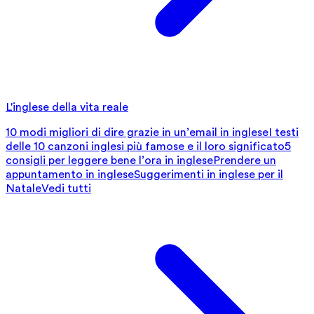
L'inglese della vita reale
10 modi migliori di dire grazie in un’email in inglese
I testi
delle 10 canzoni inglesi più famose e il loro significato
5
consigli per leggere bene l’ora in inglese
Prendere un
appuntamento in inglese
Suggerimenti in inglese per il
Natale
Vedi tutti