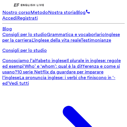
Nostro corso
Metodo
Nostra storia
Blog
Accedi
Registrati
Blog
Consigli per lo studio
Grammatica e vocaborlario
Inglese
per la carriera
L'inglese della vita reale
Testimonianze
Consigli per lo studio
Conosciamo l’alfabeto inglese
Il plurale in inglese: regole
ed esempi
‘Who’ e ‘whom’: qual è la differenza e come si
usano?
10 serie Netflix da guardare per imparare
l’inglese
La pronuncia inglese: i verbi che finiscono in ‘-
ed’
Vedi tutti