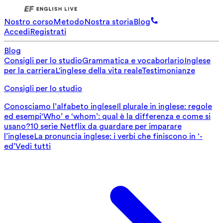
Nostro corso
Metodo
Nostra storia
Blog
Accedi
Registrati
Blog
Consigli per lo studio
Grammatica e vocaborlario
Inglese
per la carriera
L'inglese della vita reale
Testimonianze
Consigli per lo studio
Conosciamo l’alfabeto inglese
Il plurale in inglese: regole
ed esempi
‘Who’ e ‘whom’: qual è la differenza e come si
usano?
10 serie Netflix da guardare per imparare
l’inglese
La pronuncia inglese: i verbi che finiscono in ‘-
ed’
Vedi tutti