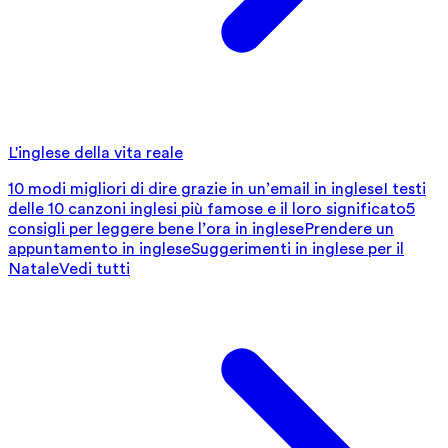
L'inglese della vita reale
10 modi migliori di dire grazie in un’email in inglese
I testi
delle 10 canzoni inglesi più famose e il loro significato
5
consigli per leggere bene l’ora in inglese
Prendere un
appuntamento in inglese
Suggerimenti in inglese per il
Natale
Vedi tutti