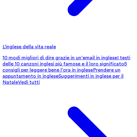
L'inglese della vita reale
10 modi migliori di dire grazie in un’email in inglese
I testi
delle 10 canzoni inglesi più famose e il loro significato
5
consigli per leggere bene l’ora in inglese
Prendere un
appuntamento in inglese
Suggerimenti in inglese per il
Natale
Vedi tutti