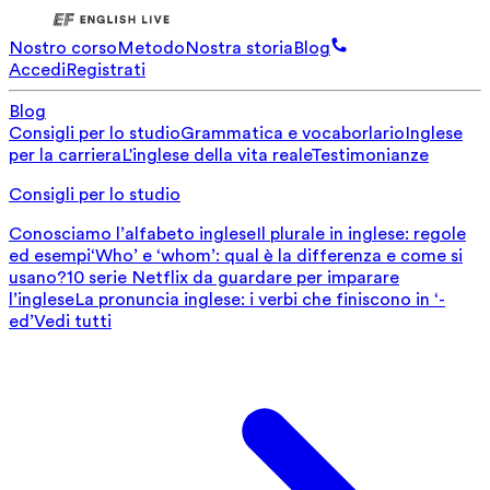
Nostro corso
Metodo
Nostra storia
Blog
Accedi
Registrati
Blog
Consigli per lo studio
Grammatica e vocaborlario
Inglese
per la carriera
L'inglese della vita reale
Testimonianze
Consigli per lo studio
Conosciamo l’alfabeto inglese
Il plurale in inglese: regole
ed esempi
‘Who’ e ‘whom’: qual è la differenza e come si
usano?
10 serie Netflix da guardare per imparare
l’inglese
La pronuncia inglese: i verbi che finiscono in ‘-
ed’
Vedi tutti