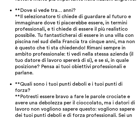
**Dove si vede tra… anni?
**Il selezionatore ti chiede di guardare al futuro e
immaginare dove ti piacerebbe essere, in termini
professionali, e ti chiede di essere il più realistico
possibile. Tu fantasticherai di essere in una villa con
piscina nel sud della Francia tra cinque anni, ma non
è questo che ti sta chiedendo! Rimani sempre in
ambito professionale: ti vedi nella stessa azienda (il
tuo datore di lavoro spererà di sì), e se sì, in quale
posizione? Pensa ai tuoi obiettivi professionali e
parlane.
**Quali sono i tuoi punti deboli e i tuoi punti di
forza?
**Potresti essere bravo a fare le parole crociate e
avere una debolezza per il cioccolato, ma i datori di
lavoro non vogliono sapere questo: vogliono sapere
dei tuoi punti deboli e di forza professionali. Sei un
bravo comunicatore? Apprendi velocemente? Pensa
alle tue qualità positive e come queste potrebbero
aiutarti a lavoro. Riguardo ai tuoi punti deboli, non