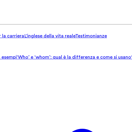
 la carriera
L'inglese della vita reale
Testimonianze
ed esempi
‘Who’ e ‘whom’: qual è la differenza e come si usano