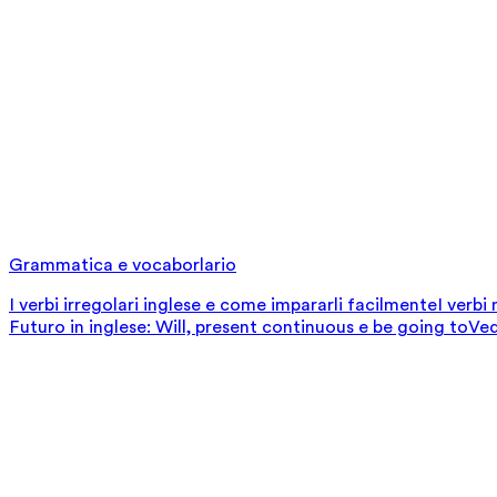
Grammatica e vocaborlario
I verbi irregolari inglese e come impararli facilmente
I verbi
Futuro in inglese: Will, present continuous e be going to
Ved