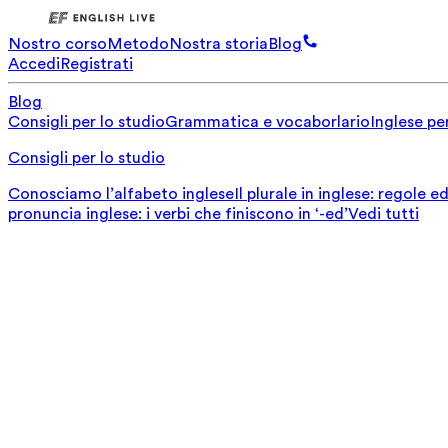
Nostro corso
Metodo
Nostra storia
Blog
Accedi
Registrati
Blog
Consigli per lo studio
Grammatica e vocaborlario
Inglese per
Consigli per lo studio
Conosciamo l’alfabeto inglese
Il plurale in inglese: regole 
pronuncia inglese: i verbi che finiscono in ‘-ed’
Vedi tutti