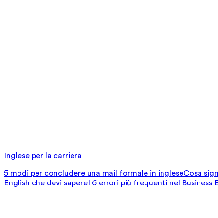
Inglese per la carriera
5 modi per concludere una mail formale in inglese
Cosa signi
English che devi sapere
I 6 errori più frequenti nel Business 