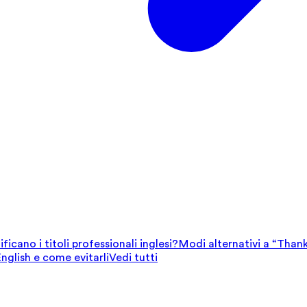
ficano i titoli professionali inglesi?
Modi alternativi a “Thank
English e come evitarli
Vedi tutti