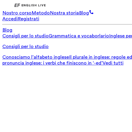
Nostro corso
Metodo
Nostra storia
Blog
Accedi
Registrati
Blog
Consigli per lo studio
Grammatica e vocaborlario
Inglese per
Consigli per lo studio
Conosciamo l’alfabeto inglese
Il plurale in inglese: regole 
pronuncia inglese: i verbi che finiscono in ‘-ed’
Vedi tutti