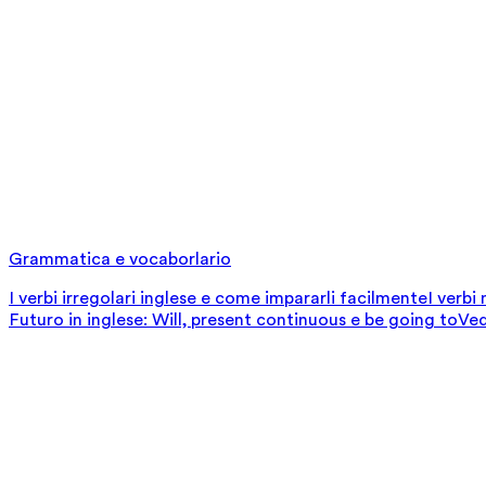
Grammatica e vocaborlario
I verbi irregolari inglese e come impararli facilmente
I verbi
Futuro in inglese: Will, present continuous e be going to
Ved