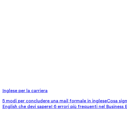
Inglese per la carriera
5 modi per concludere una mail formale in inglese
Cosa signi
English che devi sapere
I 6 errori più frequenti nel Business 