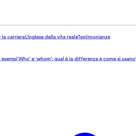
 la carriera
L'inglese della vita reale
Testimonianze
ed esempi
‘Who’ e ‘whom’: qual è la differenza e come si usano