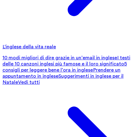
L'inglese della vita reale
10 modi migliori di dire grazie in un’email in inglese
I testi
delle 10 canzoni inglesi più famose e il loro significato
5
consigli per leggere bene l’ora in inglese
Prendere un
appuntamento in inglese
Suggerimenti in inglese per il
Natale
Vedi tutti