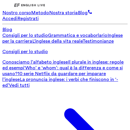
Nostro corso
Metodo
Nostra storia
Blog
Accedi
Registrati
Blog
Consigli per lo studio
Grammatica e vocaborlario
Inglese
per la carriera
L'inglese della vita reale
Testimonianze
Consigli per lo studio
Conosciamo l’alfabeto inglese
Il plurale in inglese: regole
ed esempi
‘Who’ e ‘whom’: qual è la differenza e come si
usano?
10 serie Netflix da guardare per imparare
l’inglese
La pronuncia inglese: i verbi che finiscono in ‘-
ed’
Vedi tutti