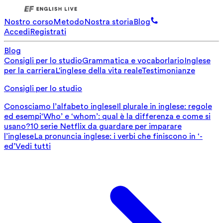
Nostro corso
Metodo
Nostra storia
Blog
Accedi
Registrati
Blog
Consigli per lo studio
Grammatica e vocaborlario
Inglese
per la carriera
L'inglese della vita reale
Testimonianze
Consigli per lo studio
Conosciamo l’alfabeto inglese
Il plurale in inglese: regole
ed esempi
‘Who’ e ‘whom’: qual è la differenza e come si
usano?
10 serie Netflix da guardare per imparare
l’inglese
La pronuncia inglese: i verbi che finiscono in ‘-
ed’
Vedi tutti