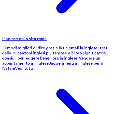
L'inglese della vita reale
10 modi migliori di dire grazie in un’email in inglese
I testi
delle 10 canzoni inglesi più famose e il loro significato
5
consigli per leggere bene l’ora in inglese
Prendere un
appuntamento in inglese
Suggerimenti in inglese per il
Natale
Vedi tutti