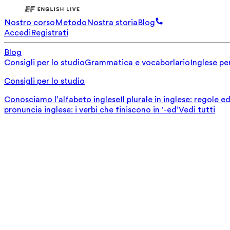
Nostro corso
Metodo
Nostra storia
Blog
Accedi
Registrati
Blog
Consigli per lo studio
Grammatica e vocaborlario
Inglese per
Consigli per lo studio
Conosciamo l’alfabeto inglese
Il plurale in inglese: regole 
pronuncia inglese: i verbi che finiscono in ‘-ed’
Vedi tutti