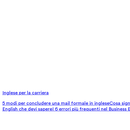
Inglese per la carriera
5 modi per concludere una mail formale in inglese
Cosa signi
English che devi sapere
I 6 errori più frequenti nel Business 