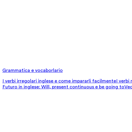
Grammatica e vocaborlario
I verbi irregolari inglese e come impararli facilmente
I verbi
Futuro in inglese: Will, present continuous e be going to
Ved