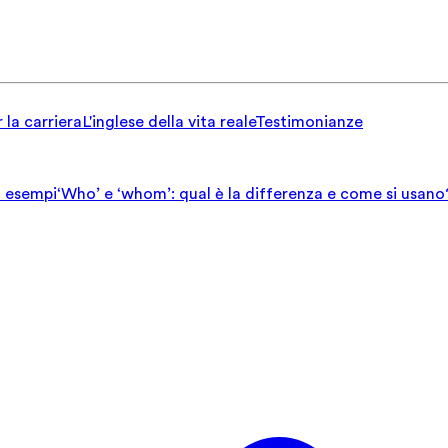
 la carriera
L'inglese della vita reale
Testimonianze
ed esempi
‘Who’ e ‘whom’: qual è la differenza e come si usano