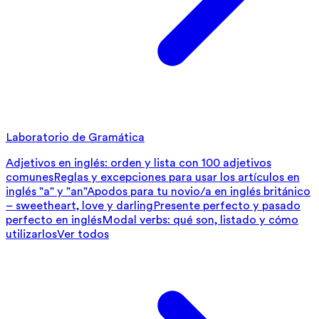
Laboratorio de Gramática
Adjetivos en inglés: orden y lista con 100 adjetivos
comunes
Reglas y excepciones para usar los artículos en
inglés "a" y "an"
Apodos para tu novio/a en inglés británico
– sweetheart, love y darling
Presente perfecto y pasado
perfecto en inglés
Modal verbs: qué son, listado y cómo
utilizarlos
Ver todos