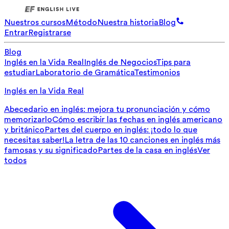
Nuestros cursos
Método
Nuestra historia
Blog
Entrar
Registrarse
Blog
Inglés en la Vida Real
Inglés de Negocios
Tips para
estudiar
Laboratorio de Gramática
Testimonios
Inglés en la Vida Real
Abecedario en inglés: mejora tu pronunciación y cómo
memorizarlo
Cómo escribir las fechas en inglés americano
y británico
Partes del cuerpo en inglés: ¡todo lo que
necesitas saber!
La letra de las 10 canciones en inglés más
famosas y su significado
Partes de la casa en inglés
Ver
todos