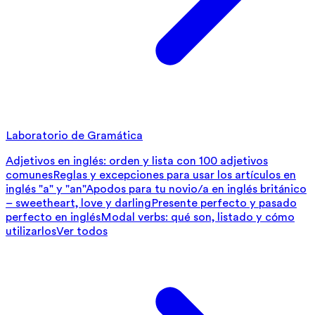
Laboratorio de Gramática
Adjetivos en inglés: orden y lista con 100 adjetivos
comunes
Reglas y excepciones para usar los artículos en
inglés "a" y "an"
Apodos para tu novio/a en inglés británico
– sweetheart, love y darling
Presente perfecto y pasado
perfecto en inglés
Modal verbs: qué son, listado y cómo
utilizarlos
Ver todos