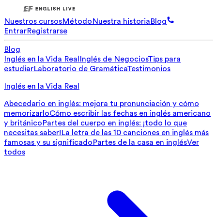
Nuestros cursos
Método
Nuestra historia
Blog
Entrar
Registrarse
Blog
Inglés en la Vida Real
Inglés de Negocios
Tips para
estudiar
Laboratorio de Gramática
Testimonios
Inglés en la Vida Real
Abecedario en inglés: mejora tu pronunciación y cómo
memorizarlo
Cómo escribir las fechas en inglés americano
y británico
Partes del cuerpo en inglés: ¡todo lo que
necesitas saber!
La letra de las 10 canciones en inglés más
famosas y su significado
Partes de la casa en inglés
Ver
todos