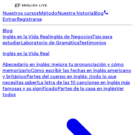
Nuestros cursos
Método
Nuestra historia
Blog
Entrar
Registrarse
Blog
Inglés en la Vida Real
Inglés de Negocios
Tips para
estudiar
Laboratorio de Gramática
Testimonios
Inglés en la Vida Real
Abecedario en inglés: mejora tu pronunciación y cómo
memorizarlo
Cómo escribir las fechas en inglés americano
y británico
Partes del cuerpo en inglés: ¡todo lo que
necesitas saber!
La letra de las 10 canciones en inglés más
famosas y su significado
Partes de la casa en inglés
Ver
todos