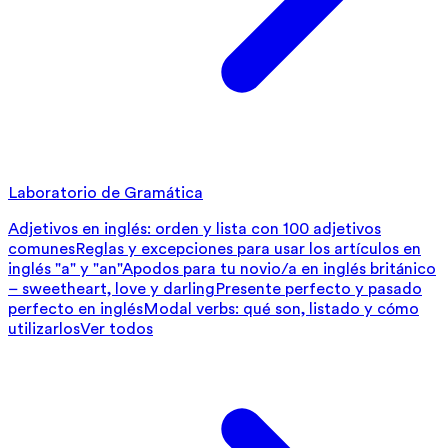
Laboratorio de Gramática
Adjetivos en inglés: orden y lista con 100 adjetivos
comunes
Reglas y excepciones para usar los artículos en
inglés "a" y "an"
Apodos para tu novio/a en inglés británico
– sweetheart, love y darling
Presente perfecto y pasado
perfecto en inglés
Modal verbs: qué son, listado y cómo
utilizarlos
Ver todos