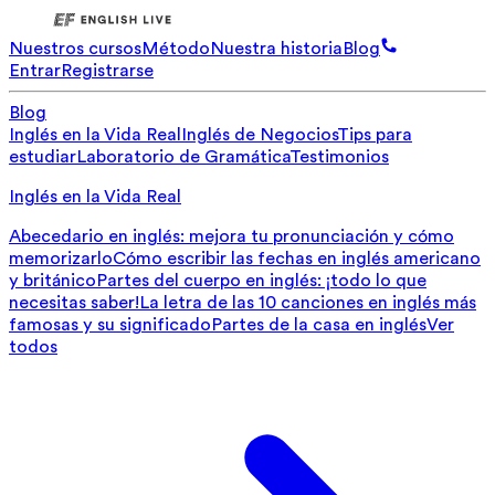
Nuestros cursos
Método
Nuestra historia
Blog
Entrar
Registrarse
Blog
Inglés en la Vida Real
Inglés de Negocios
Tips para
estudiar
Laboratorio de Gramática
Testimonios
Inglés en la Vida Real
Abecedario en inglés: mejora tu pronunciación y cómo
memorizarlo
Cómo escribir las fechas en inglés americano
y británico
Partes del cuerpo en inglés: ¡todo lo que
necesitas saber!
La letra de las 10 canciones en inglés más
famosas y su significado
Partes de la casa en inglés
Ver
todos