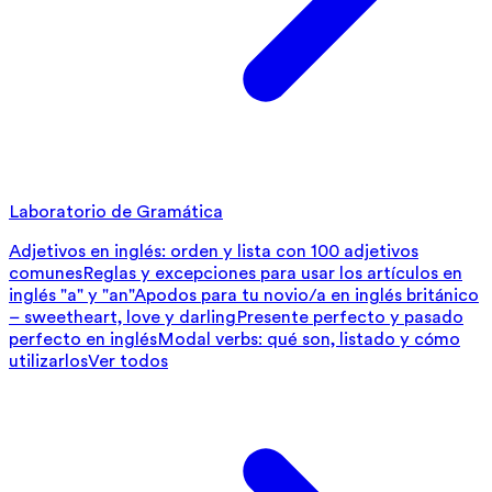
Laboratorio de Gramática
Adjetivos en inglés: orden y lista con 100 adjetivos
comunes
Reglas y excepciones para usar los artículos en
inglés "a" y "an"
Apodos para tu novio/a en inglés británico
– sweetheart, love y darling
Presente perfecto y pasado
perfecto en inglés
Modal verbs: qué son, listado y cómo
utilizarlos
Ver todos