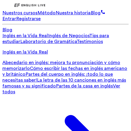
Nuestros cursos
Método
Nuestra historia
Blog
Entrar
Registrarse
Blog
Inglés en la Vida Real
Inglés de Negocios
Tips para
estudiar
Laboratorio de Gramática
Testimonios
Inglés en la Vida Real
Abecedario en inglés: mejora tu pronunciación y cómo
memorizarlo
Cómo escribir las fechas en inglés americano
y británico
Partes del cuerpo en inglés: ¡todo lo que
necesitas saber!
La letra de las 10 canciones en inglés más
famosas y su significado
Partes de la casa en inglés
Ver
todos