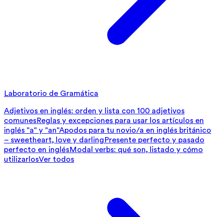
Laboratorio de Gramática
Adjetivos en inglés: orden y lista con 100 adjetivos
comunes
Reglas y excepciones para usar los artículos en
inglés "a" y "an"
Apodos para tu novio/a en inglés británico
– sweetheart, love y darling
Presente perfecto y pasado
perfecto en inglés
Modal verbs: qué son, listado y cómo
utilizarlos
Ver todos