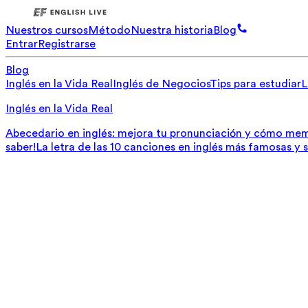
Nuestros cursos
Método
Nuestra historia
Blog
Entrar
Registrarse
Blog
Inglés en la Vida Real
Inglés de Negocios
Tips para estudiar
L
Inglés en la Vida Real
Abecedario en inglés: mejora tu pronunciación y cómo mem
saber!
La letra de las 10 canciones en inglés más famosas y 