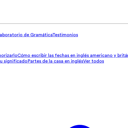
aboratorio de Gramática
Testimonios
orizarlo
Cómo escribir las fechas en inglés americano y britá
su significado
Partes de la casa en inglés
Ver todos