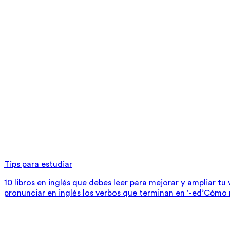
Tips para estudiar
10 libros en inglés que debes leer para mejorar y ampliar tu
pronunciar en inglés los verbos que terminan en ‘-ed’
Cómo m