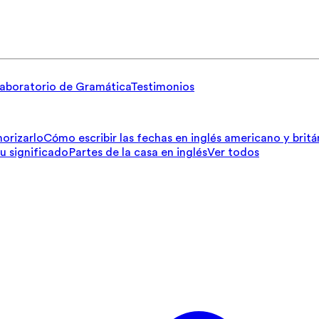
aboratorio de Gramática
Testimonios
orizarlo
Cómo escribir las fechas en inglés americano y britá
su significado
Partes de la casa en inglés
Ver todos