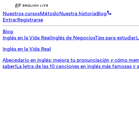
Nuestros cursos
Método
Nuestra historia
Blog
Entrar
Registrarse
Blog
Inglés en la Vida Real
Inglés de Negocios
Tips para estudiar
L
Inglés en la Vida Real
Abecedario en inglés: mejora tu pronunciación y cómo mem
saber!
La letra de las 10 canciones en inglés más famosas y 