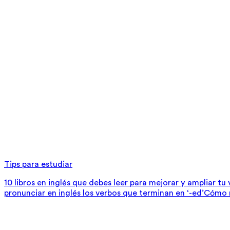
Tips para estudiar
10 libros en inglés que debes leer para mejorar y ampliar tu
pronunciar en inglés los verbos que terminan en ‘-ed’
Cómo m