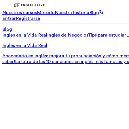
Nuestros cursos
Método
Nuestra historia
Blog
Entrar
Registrarse
Blog
Inglés en la Vida Real
Inglés de Negocios
Tips para estudiar
L
Inglés en la Vida Real
Abecedario en inglés: mejora tu pronunciación y cómo mem
saber!
La letra de las 10 canciones en inglés más famosas y 