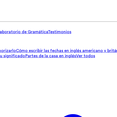
aboratorio de Gramática
Testimonios
orizarlo
Cómo escribir las fechas en inglés americano y britá
su significado
Partes de la casa en inglés
Ver todos