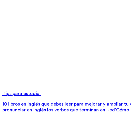
Tips para estudiar
10 libros en inglés que debes leer para mejorar y ampliar tu
pronunciar en inglés los verbos que terminan en ‘-ed’
Cómo m