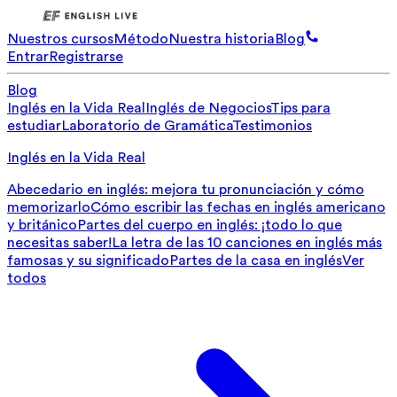
Nuestros cursos
Método
Nuestra historia
Blog
Entrar
Registrarse
Blog
Inglés en la Vida Real
Inglés de Negocios
Tips para
estudiar
Laboratorio de Gramática
Testimonios
Inglés en la Vida Real
Abecedario en inglés: mejora tu pronunciación y cómo
memorizarlo
Cómo escribir las fechas en inglés americano
y británico
Partes del cuerpo en inglés: ¡todo lo que
necesitas saber!
La letra de las 10 canciones en inglés más
famosas y su significado
Partes de la casa en inglés
Ver
todos