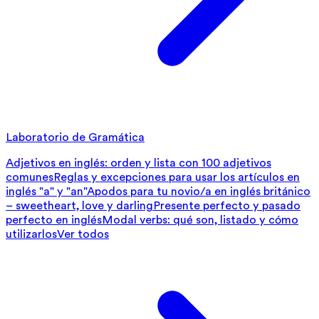
Laboratorio de Gramática
Adjetivos en inglés: orden y lista con 100 adjetivos
comunes
Reglas y excepciones para usar los artículos en
inglés "a" y "an"
Apodos para tu novio/a en inglés británico
– sweetheart, love y darling
Presente perfecto y pasado
perfecto en inglés
Modal verbs: qué son, listado y cómo
utilizarlos
Ver todos