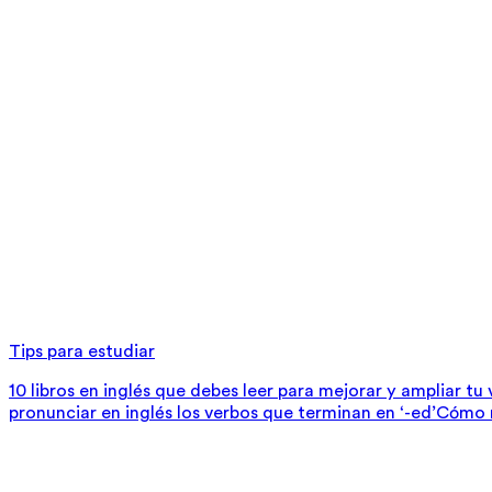
Tips para estudiar
10 libros en inglés que debes leer para mejorar y ampliar tu
pronunciar en inglés los verbos que terminan en ‘-ed’
Cómo m