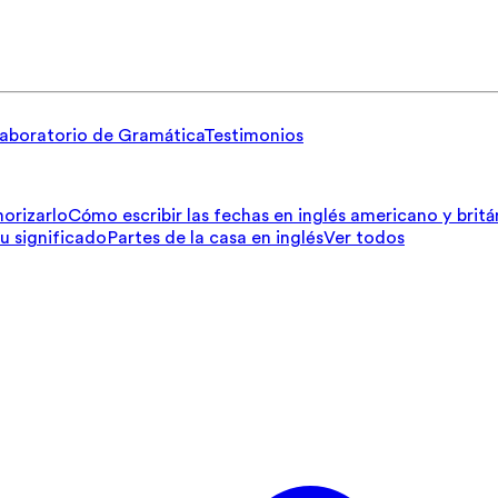
aboratorio de Gramática
Testimonios
orizarlo
Cómo escribir las fechas en inglés americano y britá
su significado
Partes de la casa en inglés
Ver todos