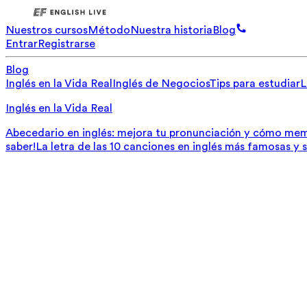
Nuestros cursos
Método
Nuestra historia
Blog
Entrar
Registrarse
Blog
Inglés en la Vida Real
Inglés de Negocios
Tips para estudiar
L
Inglés en la Vida Real
Abecedario en inglés: mejora tu pronunciación y cómo mem
saber!
La letra de las 10 canciones en inglés más famosas y 