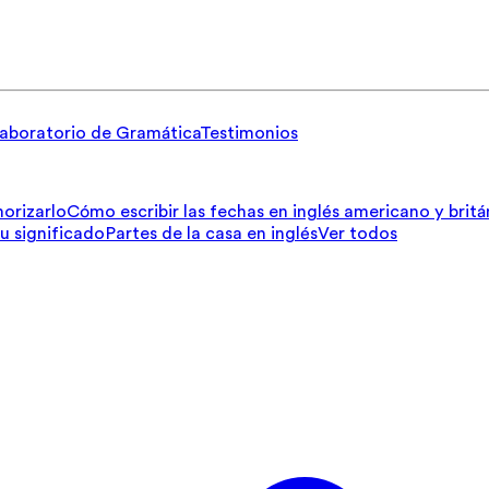
aboratorio de Gramática
Testimonios
orizarlo
Cómo escribir las fechas en inglés americano y britá
su significado
Partes de la casa en inglés
Ver todos