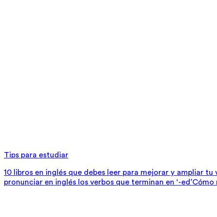
Tips para estudiar
10 libros en inglés que debes leer para mejorar y ampliar tu
pronunciar en inglés los verbos que terminan en ‘-ed’
Cómo m