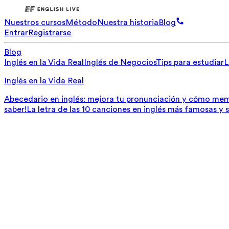
Nuestros cursos
Método
Nuestra historia
Blog
Entrar
Registrarse
Blog
Inglés en la Vida Real
Inglés de Negocios
Tips para estudiar
L
Inglés en la Vida Real
Abecedario en inglés: mejora tu pronunciación y cómo mem
saber!
La letra de las 10 canciones en inglés más famosas y 