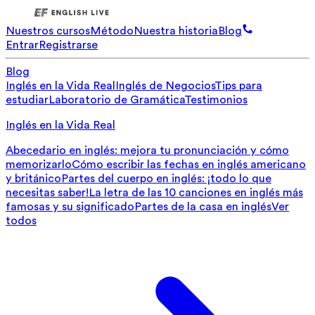
Nuestros cursos
Método
Nuestra historia
Blog
Entrar
Registrarse
Blog
Inglés en la Vida Real
Inglés de Negocios
Tips para
estudiar
Laboratorio de Gramática
Testimonios
Inglés en la Vida Real
Abecedario en inglés: mejora tu pronunciación y cómo
memorizarlo
Cómo escribir las fechas en inglés americano
y británico
Partes del cuerpo en inglés: ¡todo lo que
necesitas saber!
La letra de las 10 canciones en inglés más
famosas y su significado
Partes de la casa en inglés
Ver
todos