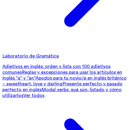
Laboratorio de Gramática
Adjetivos en inglés: orden y lista con 100 adjetivos
comunes
Reglas y excepciones para usar los artículos en
inglés "a" y "an"
Apodos para tu novio/a en inglés británico
– sweetheart, love y darling
Presente perfecto y pasado
perfecto en inglés
Modal verbs: qué son, listado y cómo
utilizarlos
Ver todos