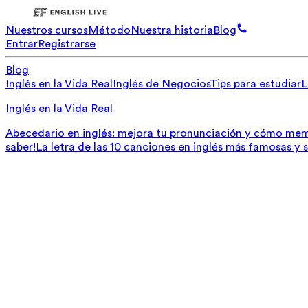
Nuestros cursos
Método
Nuestra historia
Blog
Entrar
Registrarse
Blog
Inglés en la Vida Real
Inglés de Negocios
Tips para estudiar
L
Inglés en la Vida Real
Abecedario en inglés: mejora tu pronunciación y cómo mem
saber!
La letra de las 10 canciones en inglés más famosas y 