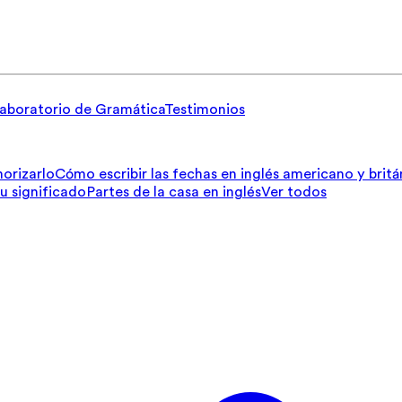
aboratorio de Gramática
Testimonios
orizarlo
Cómo escribir las fechas en inglés americano y britá
su significado
Partes de la casa en inglés
Ver todos