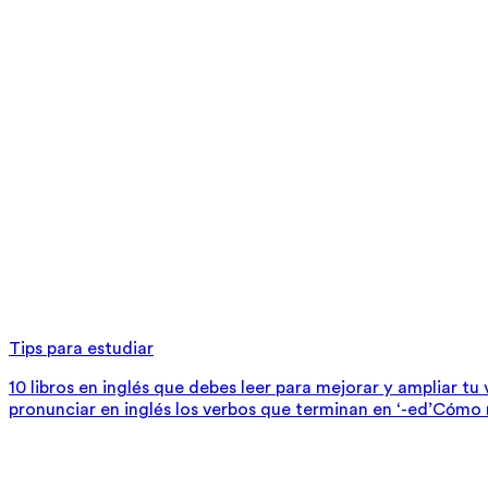
Tips para estudiar
10 libros en inglés que debes leer para mejorar y ampliar tu
pronunciar en inglés los verbos que terminan en ‘-ed’
Cómo m