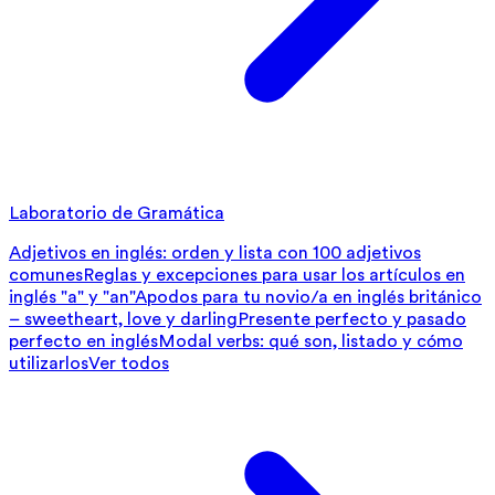
Laboratorio de Gramática
Adjetivos en inglés: orden y lista con 100 adjetivos
comunes
Reglas y excepciones para usar los artículos en
inglés "a" y "an"
Apodos para tu novio/a en inglés británico
– sweetheart, love y darling
Presente perfecto y pasado
perfecto en inglés
Modal verbs: qué son, listado y cómo
utilizarlos
Ver todos