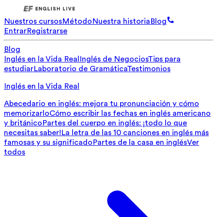
Nuestros cursos
Método
Nuestra historia
Blog
Entrar
Registrarse
Blog
Inglés en la Vida Real
Inglés de Negocios
Tips para
estudiar
Laboratorio de Gramática
Testimonios
Inglés en la Vida Real
Abecedario en inglés: mejora tu pronunciación y cómo
memorizarlo
Cómo escribir las fechas en inglés americano
y británico
Partes del cuerpo en inglés: ¡todo lo que
necesitas saber!
La letra de las 10 canciones en inglés más
famosas y su significado
Partes de la casa en inglés
Ver
todos