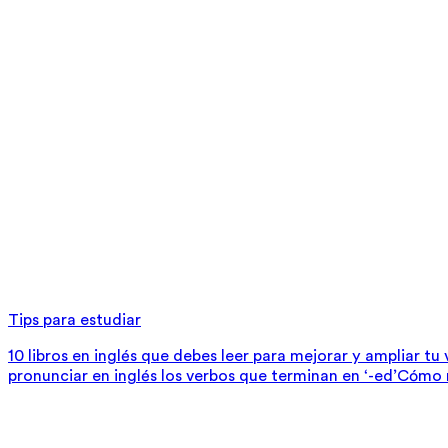
Tips para estudiar
10 libros en inglés que debes leer para mejorar y ampliar tu
pronunciar en inglés los verbos que terminan en ‘-ed’
Cómo m