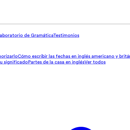
aboratorio de Gramática
Testimonios
orizarlo
Cómo escribir las fechas en inglés americano y britá
su significado
Partes de la casa en inglés
Ver todos