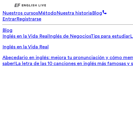
Nuestros cursos
Método
Nuestra historia
Blog
Entrar
Registrarse
Blog
Inglés en la Vida Real
Inglés de Negocios
Tips para estudiar
L
Inglés en la Vida Real
Abecedario en inglés: mejora tu pronunciación y cómo mem
saber!
La letra de las 10 canciones en inglés más famosas y 