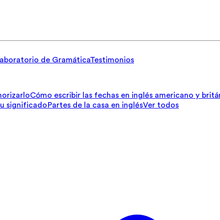
aboratorio de Gramática
Testimonios
orizarlo
Cómo escribir las fechas en inglés americano y britá
su significado
Partes de la casa en inglés
Ver todos