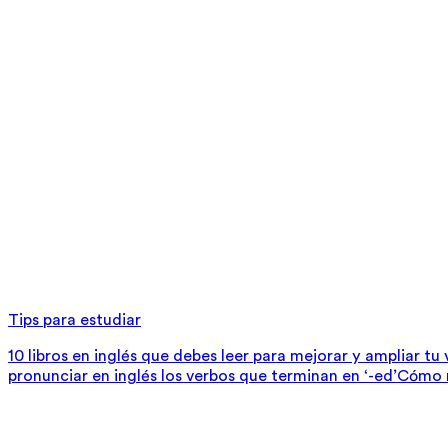
Tips para estudiar
10 libros en inglés que debes leer para mejorar y ampliar tu
pronunciar en inglés los verbos que terminan en ‘-ed’
Cómo m