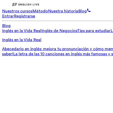
Nuestros cursos
Método
Nuestra historia
Blog
Entrar
Registrarse
Blog
Inglés en la Vida Real
Inglés de Negocios
Tips para estudiar
L
Inglés en la Vida Real
Abecedario en inglés: mejora tu pronunciación y cómo mem
saber!
La letra de las 10 canciones en inglés más famosas y 