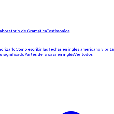
aboratorio de Gramática
Testimonios
orizarlo
Cómo escribir las fechas en inglés americano y britá
su significado
Partes de la casa en inglés
Ver todos