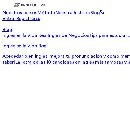
Nuestros cursos
Método
Nuestra historia
Blog
Entrar
Registrarse
Blog
Inglés en la Vida Real
Inglés de Negocios
Tips para estudiar
L
Inglés en la Vida Real
Abecedario en inglés: mejora tu pronunciación y cómo mem
saber!
La letra de las 10 canciones en inglés más famosas y 