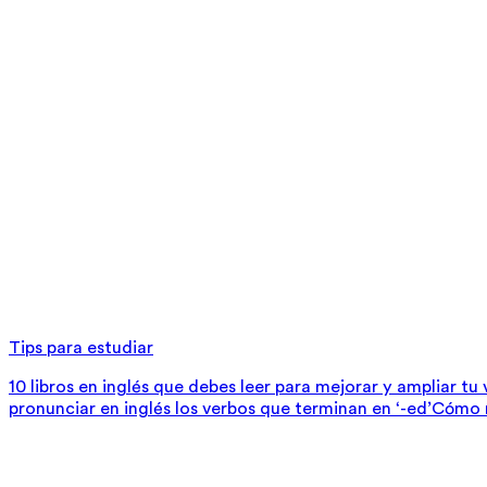
Tips para estudiar
10 libros en inglés que debes leer para mejorar y ampliar tu
pronunciar en inglés los verbos que terminan en ‘-ed’
Cómo m