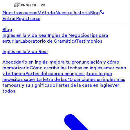
Nuestros cursos
Método
Nuestra historia
Blog
Entrar
Registrarse
Blog
Inglés en la Vida Real
Inglés de Negocios
Tips para
estudiar
Laboratorio de Gramática
Testimonios
Inglés en la Vida Real
Abecedario en inglés: mejora tu pronunciación y cómo
memorizarlo
Cómo escribir las fechas en inglés americano
y británico
Partes del cuerpo en inglés: ¡todo lo que
necesitas saber!
La letra de las 10 canciones en inglés más
famosas y su significado
Partes de la casa en inglés
Ver
todos