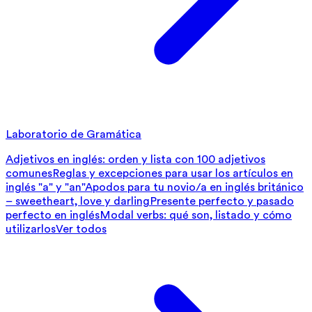
Laboratorio de Gramática
Adjetivos en inglés: orden y lista con 100 adjetivos
comunes
Reglas y excepciones para usar los artículos en
inglés "a" y "an"
Apodos para tu novio/a en inglés británico
– sweetheart, love y darling
Presente perfecto y pasado
perfecto en inglés
Modal verbs: qué son, listado y cómo
utilizarlos
Ver todos