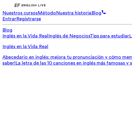
Nuestros cursos
Método
Nuestra historia
Blog
Entrar
Registrarse
Blog
Inglés en la Vida Real
Inglés de Negocios
Tips para estudiar
L
Inglés en la Vida Real
Abecedario en inglés: mejora tu pronunciación y cómo mem
saber!
La letra de las 10 canciones en inglés más famosas y 