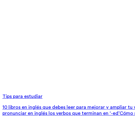
Tips para estudiar
10 libros en inglés que debes leer para mejorar y ampliar tu
pronunciar en inglés los verbos que terminan en ‘-ed’
Cómo m