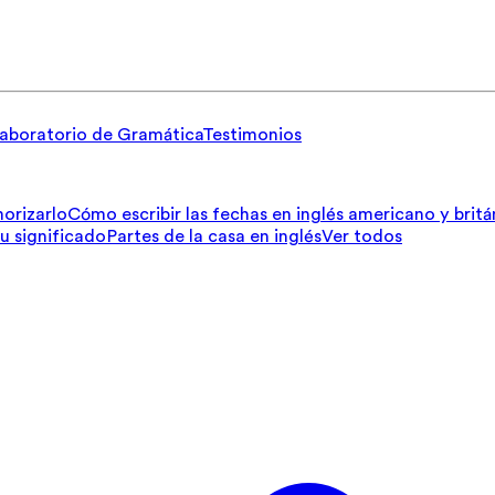
aboratorio de Gramática
Testimonios
orizarlo
Cómo escribir las fechas en inglés americano y britá
su significado
Partes de la casa en inglés
Ver todos