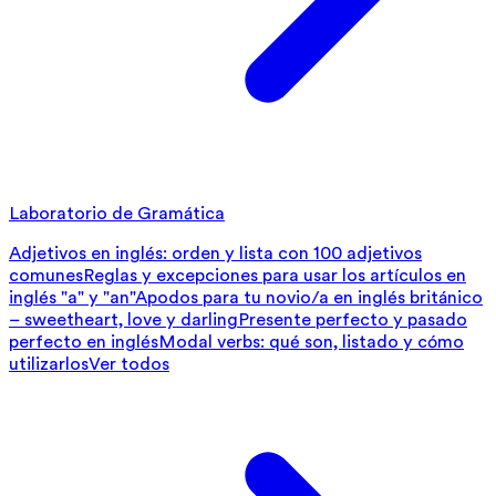
Laboratorio de Gramática
Adjetivos en inglés: orden y lista con 100 adjetivos
comunes
Reglas y excepciones para usar los artículos en
inglés "a" y "an"
Apodos para tu novio/a en inglés británico
– sweetheart, love y darling
Presente perfecto y pasado
perfecto en inglés
Modal verbs: qué son, listado y cómo
utilizarlos
Ver todos