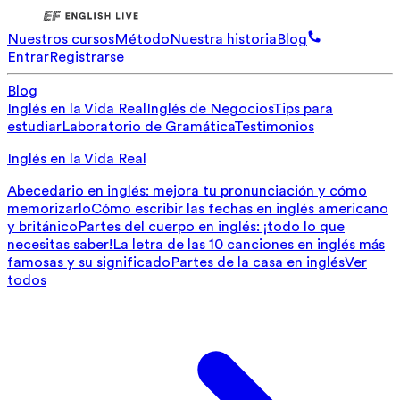
Nuestros cursos
Método
Nuestra historia
Blog
Entrar
Registrarse
Blog
Inglés en la Vida Real
Inglés de Negocios
Tips para
estudiar
Laboratorio de Gramática
Testimonios
Inglés en la Vida Real
Abecedario en inglés: mejora tu pronunciación y cómo
memorizarlo
Cómo escribir las fechas en inglés americano
y británico
Partes del cuerpo en inglés: ¡todo lo que
necesitas saber!
La letra de las 10 canciones en inglés más
famosas y su significado
Partes de la casa en inglés
Ver
todos