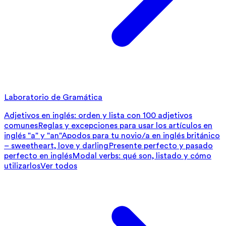
Laboratorio de Gramática
Adjetivos en inglés: orden y lista con 100 adjetivos
comunes
Reglas y excepciones para usar los artículos en
inglés "a" y "an"
Apodos para tu novio/a en inglés británico
– sweetheart, love y darling
Presente perfecto y pasado
perfecto en inglés
Modal verbs: qué son, listado y cómo
utilizarlos
Ver todos