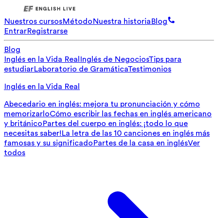
Nuestros cursos
Método
Nuestra historia
Blog
Entrar
Registrarse
Blog
Inglés en la Vida Real
Inglés de Negocios
Tips para
estudiar
Laboratorio de Gramática
Testimonios
Inglés en la Vida Real
Abecedario en inglés: mejora tu pronunciación y cómo
memorizarlo
Cómo escribir las fechas en inglés americano
y británico
Partes del cuerpo en inglés: ¡todo lo que
necesitas saber!
La letra de las 10 canciones en inglés más
famosas y su significado
Partes de la casa en inglés
Ver
todos