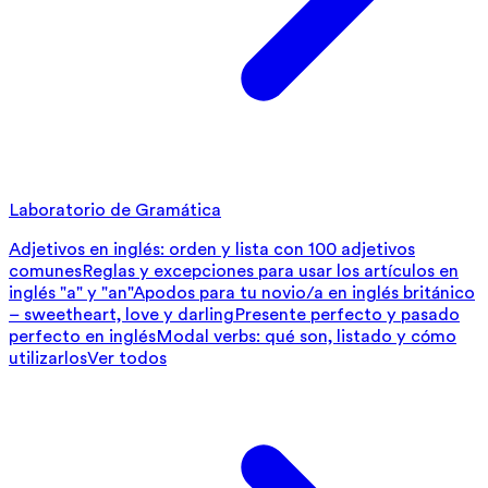
Laboratorio de Gramática
Adjetivos en inglés: orden y lista con 100 adjetivos
comunes
Reglas y excepciones para usar los artículos en
inglés "a" y "an"
Apodos para tu novio/a en inglés británico
– sweetheart, love y darling
Presente perfecto y pasado
perfecto en inglés
Modal verbs: qué son, listado y cómo
utilizarlos
Ver todos