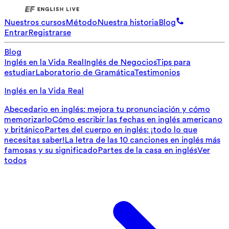
Nuestros cursos
Método
Nuestra historia
Blog
Entrar
Registrarse
Blog
Inglés en la Vida Real
Inglés de Negocios
Tips para
estudiar
Laboratorio de Gramática
Testimonios
Inglés en la Vida Real
Abecedario en inglés: mejora tu pronunciación y cómo
memorizarlo
Cómo escribir las fechas en inglés americano
y británico
Partes del cuerpo en inglés: ¡todo lo que
necesitas saber!
La letra de las 10 canciones en inglés más
famosas y su significado
Partes de la casa en inglés
Ver
todos