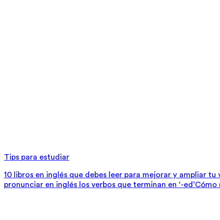
Tips para estudiar
10 libros en inglés que debes leer para mejorar y ampliar tu
pronunciar en inglés los verbos que terminan en ‘-ed’
Cómo m