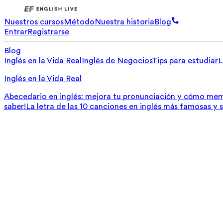
Nuestros cursos
Método
Nuestra historia
Blog
Entrar
Registrarse
Blog
Inglés en la Vida Real
Inglés de Negocios
Tips para estudiar
L
Inglés en la Vida Real
Abecedario en inglés: mejora tu pronunciación y cómo mem
saber!
La letra de las 10 canciones en inglés más famosas y 