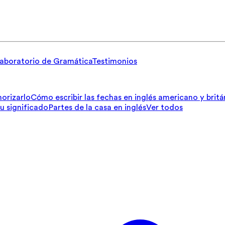
aboratorio de Gramática
Testimonios
orizarlo
Cómo escribir las fechas en inglés americano y britá
su significado
Partes de la casa en inglés
Ver todos