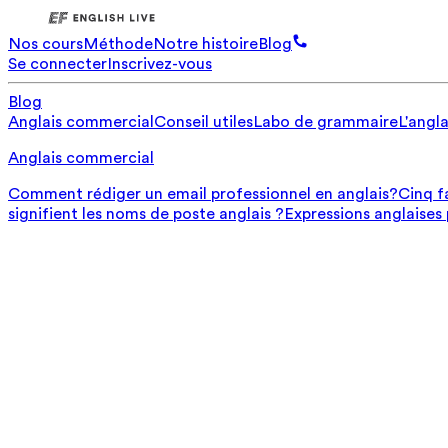
Nos cours
Méthode
Notre histoire
Blog
Se connecter
Inscrivez-vous
Blog
Anglais commercial
Conseil utiles
Labo de grammaire
L'angla
Anglais commercial
Comment rédiger un email professionnel en anglais?
Cinq f
signifient les noms de poste anglais ?
Expressions anglaises