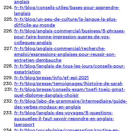
anglais
fr-fr/blog/conseils-utiles/bases-pour-apprendre-
langlais
fr-fr/blog/un-peu-de-culture/la-langue-la-plus-
difficile-au-monde
fr-fr/blog/anglais-commercial/business/8-phrases-
pour-faire-bonne-impression-aupres-de-vos-
collegues-anglais
fr-fr/blog/anglais-commercial/recherche-
emploi/expressions-anglaises-pour-reussir-son-
entretien-dembauche
fr-fr/blog/langlais-de-tous-les-jours/conseils-pour-
expatriation
fr-fr/blog/presse/info/ef-epi-2021
fr-fr/blog/presse/temoignages/lhistoire-de-sarah
fr-fr/blog/presse/conseils-exam/toefl-toeic-gmat-
quel-diplome-danglais-choisir
fr-fr/blog/labo-de-grammaire/intermediaire/guide-
des-verbes-modaux-en-anglais
fr-fr/blog/langlais-des-voyages/8-questions-
auxquelles-il-faut-savoir-repondre-en-anglais-
laeroport
fr-fr/blog/vocabulaire/conversation/routine-en-