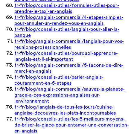
fr-fr/blog/conseils-utiles/formules-utiles-pour-
prendre-le-taxi-en-anglais
fr-fr/blog/anglais-commercial/4-etapes-simples-
pour-annuler-un-rendez-vous-en-anglais
fr-fr/blog/conseils-utiles/langlais-pour-aller-la-
banque
fr-fr/blog/anglais-commercial/langlais-pour-vos-
reunions-professionnelles
fr-fr/blog/conseils-utiles/pourquoi-apprendre-
langlais-est-il-si-important
fr-fr/blog/anglais-commercial/5-facons-de-dire-
merci-en-anglais
fr-fr/blog/conseils-utiles/parler-anglais-
couramment-en-5-etapes
fr-fr/blog/anglais-commercial/sauvez-la-planete-
grace-a-ces-expressions-anglaises-sur-
lenvironnement
fr-fr/blog/langlais-de-tous-les-jours/cuisine-
anglaise-decouvrez-les-plats-incontournables
fr-fr/blog/conseils-utiles/les-5-meilleurs-moyens-
de-briser-la-glace-pour-entamer-une-conversation-
en-anglais