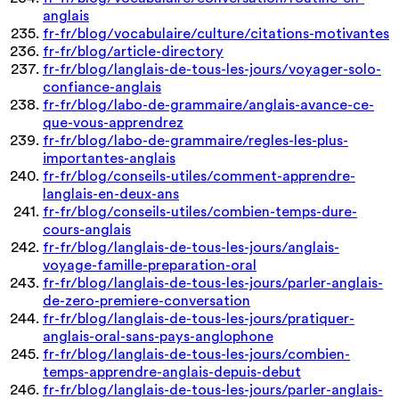
anglais
fr-fr/blog/vocabulaire/culture/citations-motivantes
fr-fr/blog/article-directory
fr-fr/blog/langlais-de-tous-les-jours/voyager-solo-
confiance-anglais
fr-fr/blog/labo-de-grammaire/anglais-avance-ce-
que-vous-apprendrez
fr-fr/blog/labo-de-grammaire/regles-les-plus-
importantes-anglais
fr-fr/blog/conseils-utiles/comment-apprendre-
langlais-en-deux-ans
fr-fr/blog/conseils-utiles/combien-temps-dure-
cours-anglais
fr-fr/blog/langlais-de-tous-les-jours/anglais-
voyage-famille-preparation-oral
fr-fr/blog/langlais-de-tous-les-jours/parler-anglais-
de-zero-premiere-conversation
fr-fr/blog/langlais-de-tous-les-jours/pratiquer-
anglais-oral-sans-pays-anglophone
fr-fr/blog/langlais-de-tous-les-jours/combien-
temps-apprendre-anglais-depuis-debut
fr-fr/blog/langlais-de-tous-les-jours/parler-anglais-