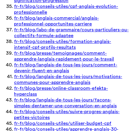
signification-progression
fr-fr/blog/conseils-utiles/cpf-anglais-evolution-
professionnelle
fr-fr/blog/anglais-commercial/anglais-
professionnel-opportunites-carriere
fr-fr/blog/labo-de-grammaire/cours-particuliers-ou-
collectifs-formule-adaptee
fr-fr/blog/conseils-utiles/formation-anglais-
intensif-cpf-profils-resultats
fr-fr/blog/presse/temoignages/comment-
apprendre-langlais-rapidement-pour-le-travail
fr-fr/blog/langlais-de-tous-les-jours/comment-
devenir-fluent-en-anglais
fr-fr/blog/langlais-de-tous-les-jours/motivations-
communes-pour-apprendre-anglais
fr-fr/blog/presse/online-classroom-efekta-
hyperclass
fr-fr/blog/langlais-de-tous-les-jours/facons-
simples-dentamer-une-conversation-en-anglais
fr-fr/blog/conseils-utiles/suivre-progres-anglais-
petites-victoires
fr-fr/blog/conseils-utiles/utiliser-budget-cpf
fr-fr/blog/conseils-utiles/apprendre-anglais-30-