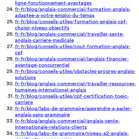
ligne-fonctionnement-avantages
fr-fr/blog/anglais-commercial/formation-anglais-
adaptee-a-votre-emploi-du-temps
fr-fr/blog/conseils-utiles/formation-anglais-cpf-
choisir-niveau-objectifs
fr-fr/blog/anglais-commercial/travailler-sante-
anglais-carriere-medicale
fr-fr/blog/conseils-utiles/cout-formation-anglais-
cpf
fr-fr/blog/anglais-commercial/langlais-financier-
avantage-concurrentiel
fr-fr/blog/conseils-utiles/obstacles-progres-anglais-
solutions
fr-fr/blog/anglais-commercial/travailler-ressources-
humaines-international-anglais
fr-fr/blog/conseils-utiles/cpf-certification-toeic-
carriere
fr-fr/blog/labo-de-grammaire/apprendre-a-parler-
anglais-sans-grammaire
fr-fr/blog/anglais-commercial/anglais-vente-
internationale-relations-clients
fr-fr/blog/labo-de-grammaire/niveau-a2-anglais-