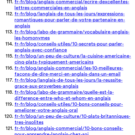
fr-fr/blog/anglais-commercial/ecrire-dexcellentes-
lettres-commerciales-en-anglais
fr-fr/blog/langlais-de-tous-les-jours/expressions-
romantiques-pour-parler-de-votre-partenaire-en-
anglais
fr-fr/blog/labo-de-grammaire/vocabulaire-anglais-
les-homonymes
fr-fr/blog/conseils-utiles/10-secrets-pour-parler-
anglais-avec-confiance
fr-fr/blog/un-peu-de-culture/la-cuisine-americaine-
cinq-plats-typiquement-americains
fr-fr/blog/anglais-commercial/les-10-meilleures-
facons-de-dire-merci-en-anglais-dans-un-email
fr-fr/blog/langlais-de-tous-les-jours/la-reussite-
grace-aux-proverbes-anglais
fr-fr/blog/labo-de-grammaire/quelle-est-la-
difference-entre-who-et-whom-en-anglais
fr-fr/blog/conseils-utiles/10-bons-conseils-pour-
ameliorer-votre-anglais-oral
fr-fr/blog/un-peu-de-culture/10-plats-britanniques-
tres-insolites
fr-fr/blog/anglais-commercial/10-bons-conseils-
pour-apprendre-langlais-chez-soi