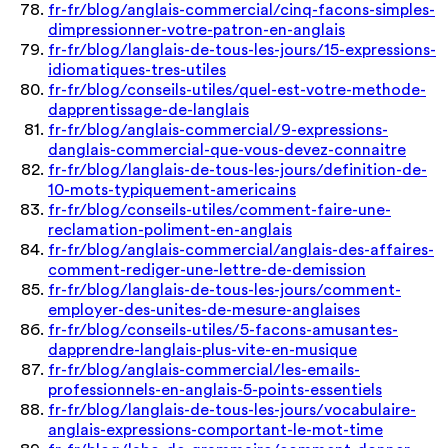
fr-fr/blog/anglais-commercial/cinq-facons-simples-
dimpressionner-votre-patron-en-anglais
fr-fr/blog/langlais-de-tous-les-jours/15-expressions-
idiomatiques-tres-utiles
fr-fr/blog/conseils-utiles/quel-est-votre-methode-
dapprentissage-de-langlais
fr-fr/blog/anglais-commercial/9-expressions-
danglais-commercial-que-vous-devez-connaitre
fr-fr/blog/langlais-de-tous-les-jours/definition-de-
10-mots-typiquement-americains
fr-fr/blog/conseils-utiles/comment-faire-une-
reclamation-poliment-en-anglais
fr-fr/blog/anglais-commercial/anglais-des-affaires-
comment-rediger-une-lettre-de-demission
fr-fr/blog/langlais-de-tous-les-jours/comment-
employer-des-unites-de-mesure-anglaises
fr-fr/blog/conseils-utiles/5-facons-amusantes-
dapprendre-langlais-plus-vite-en-musique
fr-fr/blog/anglais-commercial/les-emails-
professionnels-en-anglais-5-points-essentiels
fr-fr/blog/langlais-de-tous-les-jours/vocabulaire-
anglais-expressions-comportant-le-mot-time