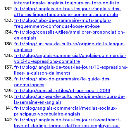
internationale-langlais-toujours-en-tete-de-liste
fr-fr/blog/langlais-de-tous-les-jours/anglais-des-
affaires-limportance-dune-bonne-aisance-orale
fr-fr/blog/labo-de-grammaire/mots-anglais-
frequemment-confondus-loose-et-lose
fr-fr/blog/conseils-utiles/ameliorer-prononciation-
en-anglais
fr-fr/blog/un-peu-de-culture/origine-de-la-langue-
anglaise
fr-fr/blog/anglais-commercial/anglais-commercial-
voici-10-expressions-connaitre
fr-fr/blog/langlais-de-tous-les-jours/10-expressions-
liees-la-cuisson-daliments
fr-fr/blog/labo-de-grammaire/le-guide-des-
onomatopees
fr-fr/blog/conseils-utiles/ef-epi-report-2019
fr-fr/blog/un-peu-de-culture/origine-des-jours-de-
la-semaine-en-anglais
fr-fr/blog/anglais-commercial/medias-sociaux-
principaux-vocabulaire-anglais
fr-fr/blog/langlais-de-tous-les-jours/sweetheart-
love-et-darling-termes-daffection-employes-au-