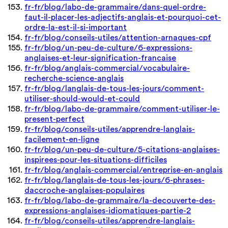
fr-fr/blog/labo-de-grammaire/dans-quel-ordre-
faut-il-placer-les-adjectifs-anglais-et-pourquoi-cet-
ordre-la-est-il-si-important
fr-fr/blog/conseils-utiles/attention-arnaques-cpf
fr-fr/blog/un-peu-de-culture/6-expressions-
anglaises-et-leur-signification-francaise
fr-fr/blog/anglais-commercial/vocabulaire-
recherche-science-anglais
fr-fr/blog/langlais-de-tous-les-jours/comment-
utiliser-should-would-et-could
fr-fr/blog/labo-de-grammaire/comment-utiliser-le-
present-perfect
fr-fr/blog/conseils-utiles/apprendre-langlais-
facilement-en-ligne
fr-fr/blog/un-peu-de-culture/5-citations-anglaises-
inspirees-pour-les-situations-difficiles
fr-fr/blog/anglais-commercial/entreprise-en-anglais
fr-fr/blog/langlais-de-tous-les-jours/6-phrases-
daccroche-anglaises-populaires
fr-fr/blog/labo-de-grammaire/la-decouverte-des-
expressions-anglaises-idiomatiques-partie-2
fr-fr/blog/conseils-utiles/apprendre-langlais-