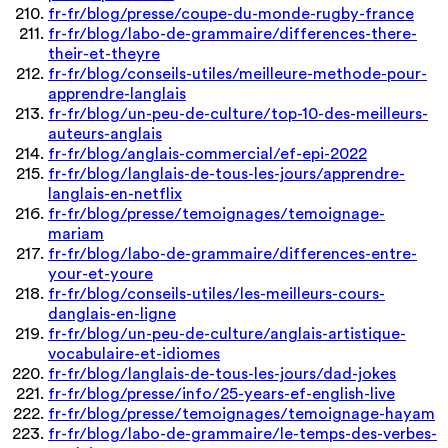
fr-fr/blog/presse/coupe-du-monde-rugby-france
fr-fr/blog/labo-de-grammaire/differences-there-
their-et-theyre
fr-fr/blog/conseils-utiles/meilleure-methode-pour-
apprendre-langlais
fr-fr/blog/un-peu-de-culture/top-10-des-meilleurs-
auteurs-anglais
fr-fr/blog/anglais-commercial/ef-epi-2022
fr-fr/blog/langlais-de-tous-les-jours/apprendre-
langlais-en-netflix
fr-fr/blog/presse/temoignages/temoignage-
mariam
fr-fr/blog/labo-de-grammaire/differences-entre-
your-et-youre
fr-fr/blog/conseils-utiles/les-meilleurs-cours-
danglais-en-ligne
fr-fr/blog/un-peu-de-culture/anglais-artistique-
vocabulaire-et-idiomes
fr-fr/blog/langlais-de-tous-les-jours/dad-jokes
fr-fr/blog/presse/info/25-years-ef-english-live
fr-fr/blog/presse/temoignages/temoignage-hayam
fr-fr/blog/labo-de-grammaire/le-temps-des-verbes-