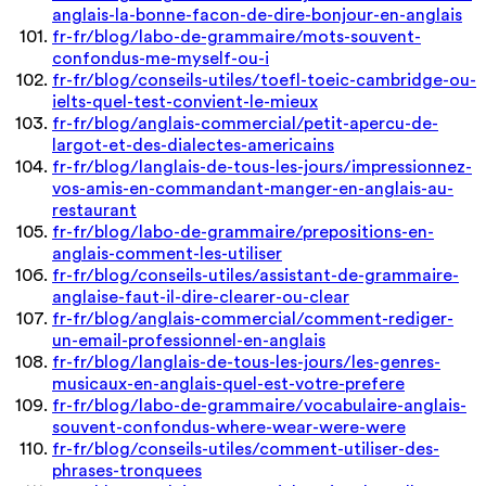
anglais-la-bonne-facon-de-dire-bonjour-en-anglais
fr-fr/blog/labo-de-grammaire/mots-souvent-
confondus-me-myself-ou-i
fr-fr/blog/conseils-utiles/toefl-toeic-cambridge-ou-
ielts-quel-test-convient-le-mieux
fr-fr/blog/anglais-commercial/petit-apercu-de-
largot-et-des-dialectes-americains
fr-fr/blog/langlais-de-tous-les-jours/impressionnez-
vos-amis-en-commandant-manger-en-anglais-au-
restaurant
fr-fr/blog/labo-de-grammaire/prepositions-en-
anglais-comment-les-utiliser
fr-fr/blog/conseils-utiles/assistant-de-grammaire-
anglaise-faut-il-dire-clearer-ou-clear
fr-fr/blog/anglais-commercial/comment-rediger-
un-email-professionnel-en-anglais
fr-fr/blog/langlais-de-tous-les-jours/les-genres-
musicaux-en-anglais-quel-est-votre-prefere
fr-fr/blog/labo-de-grammaire/vocabulaire-anglais-
souvent-confondus-where-wear-were-were
fr-fr/blog/conseils-utiles/comment-utiliser-des-
phrases-tronquees