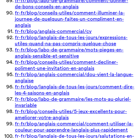
fr-fr/blog/labo-de-grammaire/comment-donner-
de-bons-conseils-en-anglais
fr-fr/blog/conseils-utiles/comment-illuminer-la-
journee-de-quelquun-faites-un-compliment-en-
anglais
fr-fr/blog/anglais-commercial/cv
fr-fr/blog/langlais-de-tous-les-jours/expressions-
utiles-quand-na-pas-compris-quelque-chose
fr-fr/blog/labo-de-grammaire/mots-pieges-en-
anglais-sensible-et-sensitive
fr-fr/blog/conseils-utiles/comment-decliner-
poliment-une-invitation-en-anglais
fr-fr/blog/anglais-commercial/dou-vient-la-langue-
anglaise
fr-fr/blog/langlais-de-tous-les-jours/comment-dire-
les-4-saisons-en-anglais
fr-fr/blog/labo-de-grammaire/les-mots-au-pluriel-
invariable
fr-fr/blog/conseils-utiles/5-jeux-excellents-pour-
ameliorer-votre-anglais
fr-fr/blog/anglais-commercial/comment-utiliser-la-
couleur-pour-apprendre-langlais-plus-rapidement
fr-fr/blog/langlais-de-tous-les-jours/salutations-en-