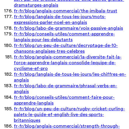
dramaturges-anglais
fr-fr/blog/anglais-commercial/the-imibala-trust
fr-fr/blog/langlais-de-tous-les-jours/mots-
expressions-parler-noel-en-anglais
fr-fr/blog/labo-de-grammaire/voix-passive-anglais
fr-fr/blog/conseils-utiles/comment-apprendre-
langlais-pour-les-debutants
fr-fr/blog/un-peu-de-culture/decryptage-de-10-
chansons-anglaises-tres-celebres
fr-fr/blog/anglais-commercial/la-diversite-fait-la-
force-apprendre-langlais-consolide-lequipe-de-
cyclisme-ef-pro
fr-fr/blog/langlais-de-tous-les-jours/les-chiffres-en-
anglais
fr-fr/blog/labo-de-grammaire/phrasal-verbs-en-
anglais
fr-fr/blog/conseils-utiles/comment-faire-pour-
apprendre-langlais
fr-fr/blog/un-peu-de-culture/rugby-cricket-curling-
palets-le-guide-ef-english-live-des-sports-
britanniques
fr-fr/blog/anglais-commercial/strength-through-