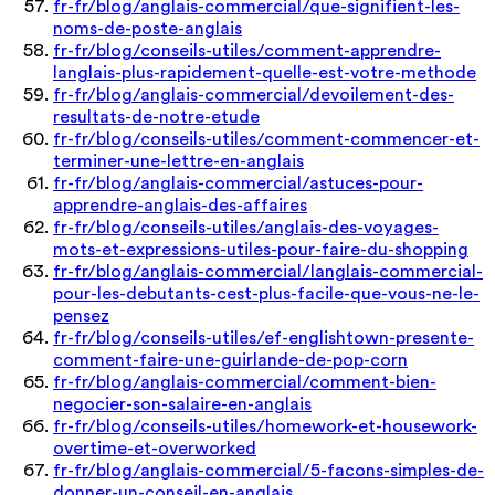
fr-fr/blog/anglais-commercial/que-signifient-les-
noms-de-poste-anglais
fr-fr/blog/conseils-utiles/comment-apprendre-
langlais-plus-rapidement-quelle-est-votre-methode
fr-fr/blog/anglais-commercial/devoilement-des-
resultats-de-notre-etude
fr-fr/blog/conseils-utiles/comment-commencer-et-
terminer-une-lettre-en-anglais
fr-fr/blog/anglais-commercial/astuces-pour-
apprendre-anglais-des-affaires
fr-fr/blog/conseils-utiles/anglais-des-voyages-
mots-et-expressions-utiles-pour-faire-du-shopping
fr-fr/blog/anglais-commercial/langlais-commercial-
pour-les-debutants-cest-plus-facile-que-vous-ne-le-
pensez
fr-fr/blog/conseils-utiles/ef-englishtown-presente-
comment-faire-une-guirlande-de-pop-corn
fr-fr/blog/anglais-commercial/comment-bien-
negocier-son-salaire-en-anglais
fr-fr/blog/conseils-utiles/homework-et-housework-
overtime-et-overworked
fr-fr/blog/anglais-commercial/5-facons-simples-de-
donner-un-conseil-en-anglais