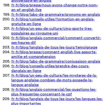
anniversaire-en-anglais
fr-fr/blog/presse/nous-avons-change-notre-nom-
en-ef-english-live
fr-fr/blog/labo-de-grammaire/pronoms-en-anglais
fr-fr/blog/conseils-utiles/formation-en-anglais-
gratuite-en-ligne
fr-fr/blog/un-peu-de-culture/cinq-sports-tres-
populaires-au-royaume-uni
fr-fr/blog/anglais-commercial/comment-convertir-
ses-heures-dif
fr-fr/blog/langlais-de-tous-les-jours/temoignage
fr-fr/blog/presse/comment-english-live-apporte-
amitie-et-comprehension
fr-fr/blog/labo-de-grammaire/conjugaison-anglais
fr-fr/blog/conseils-utiles/prendre-des-cours-
danglais-en-ligne
fr-fr/blog/un-peu-de-culture/les-mysteres-de-la-
langue-anglaise-combien-de-mots-possede-la-
langue-anglaise
fr-fr/blog/anglais-commercial/les-questions-les-
plus-frequentes-concernant-le-cpf
fr-fr/blog/langlais-de-tous-les-jours/les-langues-les-
plus-importantes