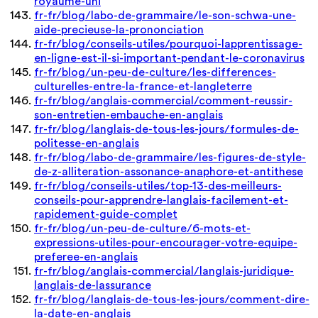
royaume-uni
fr-fr/blog/labo-de-grammaire/le-son-schwa-une-
aide-precieuse-la-prononciation
fr-fr/blog/conseils-utiles/pourquoi-lapprentissage-
en-ligne-est-il-si-important-pendant-le-coronavirus
fr-fr/blog/un-peu-de-culture/les-differences-
culturelles-entre-la-france-et-langleterre
fr-fr/blog/anglais-commercial/comment-reussir-
son-entretien-embauche-en-anglais
fr-fr/blog/langlais-de-tous-les-jours/formules-de-
politesse-en-anglais
fr-fr/blog/labo-de-grammaire/les-figures-de-style-
de-z-alliteration-assonance-anaphore-et-antithese
fr-fr/blog/conseils-utiles/top-13-des-meilleurs-
conseils-pour-apprendre-langlais-facilement-et-
rapidement-guide-complet
fr-fr/blog/un-peu-de-culture/6-mots-et-
expressions-utiles-pour-encourager-votre-equipe-
preferee-en-anglais
fr-fr/blog/anglais-commercial/langlais-juridique-
langlais-de-lassurance
fr-fr/blog/langlais-de-tous-les-jours/comment-dire-
la-date-en-anglais