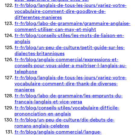
fr-fr/blog/langlais-de-tous-les-jours/variez-votre-
vocabulaire-comment-dire-goodbye-de-
differentes-manieres
fr-fr/blog/labo-de-grammaire/grammaire-anglaise-
comment-utiliser-can-may-et-might
fr-fr/blog/conseils-utiles/les-mots-de-liaison-en-
anglais
fr-fr/blog/un-peu-de-culture/petit-guide-sur-les-
dialectes-britanniques
fr-fr/blog/anglais-commercial/expressions-et-
conseils-pour-vous-aider-a-maitriser-l-langlais-au-
telephone
fr-fr/blog/langlais-de-tous-les-jours/variez-votre-
vocabulaire-comment-dire-thank-de-diverses-
manieres
fr-fr/blog/labo-de-grammaire/les-emprunts-du-
francais-langlais-et-vice-versa
fr-fr/blog/conseils-utiles/vocabulaire-difficile-
prononciation-en-anglais
fr-fr/blog/un-peu-de-culture/dix-debuts-de-
romans-anglais-celebres
fr-fr/blog/anglais-commercial/langue-