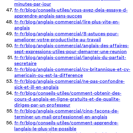
minutes-par-jour
fr-fr/blog/conseils-utiles/vous-avez-deja-essaye-d-
apprendre-anglais-sans-succes
fr-fr/blog/anglais-commercial/lire-plus-vite-en-
anglais
fr-fr/blog/anglais-commercial/8-astuces-pour-
ameliorer-votre-productivite-au-travail
fr-fr/blog/anglais-commercial/anglais-des-affaires-
sept-expressions-utiles-pour-demarrer-une-reunion
fr-fr/blog/anglais-commercial/langlais-du-parfait-
secretaire
fr-fr/blog/anglais-commercial/cv-britannique-et-cv-
americain-ou-est-la-difference
fr-fr/blog/anglais-commercial/ne-pas-confondre-
sick-et-ill-en-anglais
fr-fr/blog/conseils-utiles/comment-obtenir-des-
cours-d-anglais-en-ligne-gratuits-et-de-qualite-
diriges-par-un-professeur
fr-fr/blog/anglais-commercial/cinq-facons-de-
terminer-un-mail-professionnel-en-anglais
fr-fr/blog/conseils-utiles/comment-apprendre-
langlais-le-plus-vite-possible