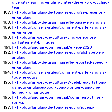
diversity-learning-english-unites-the-ef-pro-cycling-
team
fr-fr/blog/langlais-de-tous-les-jours/se-presenter-
en-anglais
fr-fr/blog/labo-de-grammaire/le-passe-en-anglais
fr-fr/blog/conseils-utiles/comment-parler-anglais-
en-un-mois
fr-fr/blog/un-peu-de-culture/cinq-celebrites-
parfaitement-bilingues
fr-fr/blog/anglais-commercial/ef-epi-2020
fr-fr/blog/langlais-de-tous-les-jours/alphabet-en-
anglais
fr-fr/blog/labo-de-grammaire/le-reported-speech-
en-anglais
fr-fr/blog/conseils-utiles/comment-parler-anglais-
tous-les-jours
fr-fr/blog/un-peu-de-culture/7-celebres-citations-
damour-anglaises-pour-vous-plonger-dans-une-
humeur-romantique
fr-fr/blog/anglais-commercial/comment-utiliser-
son-cpf
fr-fr/blog/langlais-de-tous-les-jours/joyeux-