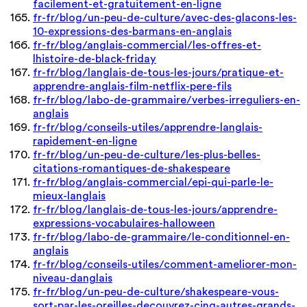
facilement-et-gratuitement-en-ligne
fr-fr/blog/un-peu-de-culture/avec-des-glacons-les-
10-expressions-des-barmans-en-anglais
fr-fr/blog/anglais-commercial/les-offres-et-
lhistoire-de-black-friday
fr-fr/blog/langlais-de-tous-les-jours/pratique-et-
apprendre-anglais-film-netflix-pere-fils
fr-fr/blog/labo-de-grammaire/verbes-irreguliers-en-
anglais
fr-fr/blog/conseils-utiles/apprendre-langlais-
rapidement-en-ligne
fr-fr/blog/un-peu-de-culture/les-plus-belles-
citations-romantiques-de-shakespeare
fr-fr/blog/anglais-commercial/epi-qui-parle-le-
mieux-langlais
fr-fr/blog/langlais-de-tous-les-jours/apprendre-
expressions-vocabulaires-halloween
fr-fr/blog/labo-de-grammaire/le-conditionnel-en-
anglais
fr-fr/blog/conseils-utiles/comment-ameliorer-mon-
niveau-danglais
fr-fr/blog/un-peu-de-culture/shakespeare-vous-
sort-par-les-oreilles-decouvrez-cinq-autres-grands-