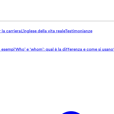
 la carriera
L'inglese della vita reale
Testimonianze
ed esempi
‘Who’ e ‘whom’: qual è la differenza e come si usano