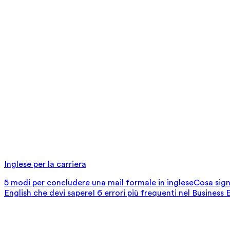
Inglese per la carriera
5 modi per concludere una mail formale in inglese
Cosa signi
English che devi sapere
I 6 errori più frequenti nel Business 