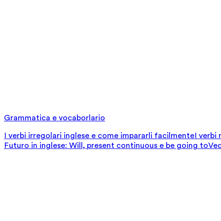
Grammatica e vocaborlario
I verbi irregolari inglese e come impararli facilmente
I verbi
Futuro in inglese: Will, present continuous e be going to
Ved