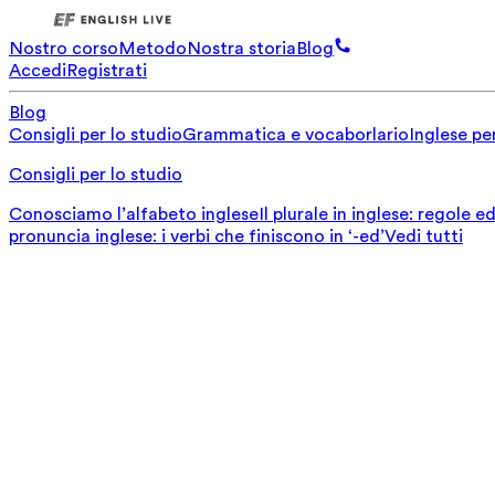
Nostro corso
Metodo
Nostra storia
Blog
Accedi
Registrati
Blog
Consigli per lo studio
Grammatica e vocaborlario
Inglese per
Consigli per lo studio
Conosciamo l’alfabeto inglese
Il plurale in inglese: regole 
pronuncia inglese: i verbi che finiscono in ‘-ed’
Vedi tutti