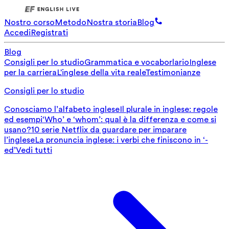
Nostro corso
Metodo
Nostra storia
Blog
Accedi
Registrati
Blog
Consigli per lo studio
Grammatica e vocaborlario
Inglese
per la carriera
L'inglese della vita reale
Testimonianze
Consigli per lo studio
Conosciamo l’alfabeto inglese
Il plurale in inglese: regole
ed esempi
‘Who’ e ‘whom’: qual è la differenza e come si
usano?
10 serie Netflix da guardare per imparare
l’inglese
La pronuncia inglese: i verbi che finiscono in ‘-
ed’
Vedi tutti