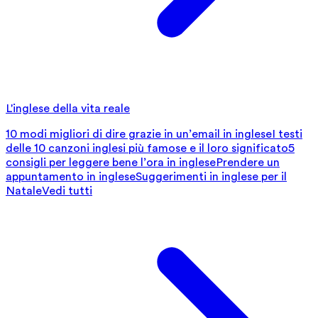
L'inglese della vita reale
10 modi migliori di dire grazie in un’email in inglese
I testi
delle 10 canzoni inglesi più famose e il loro significato
5
consigli per leggere bene l’ora in inglese
Prendere un
appuntamento in inglese
Suggerimenti in inglese per il
Natale
Vedi tutti