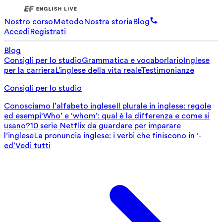
Nostro corso
Metodo
Nostra storia
Blog
Accedi
Registrati
Blog
Consigli per lo studio
Grammatica e vocaborlario
Inglese
per la carriera
L'inglese della vita reale
Testimonianze
Consigli per lo studio
Conosciamo l’alfabeto inglese
Il plurale in inglese: regole
ed esempi
‘Who’ e ‘whom’: qual è la differenza e come si
usano?
10 serie Netflix da guardare per imparare
l’inglese
La pronuncia inglese: i verbi che finiscono in ‘-
ed’
Vedi tutti