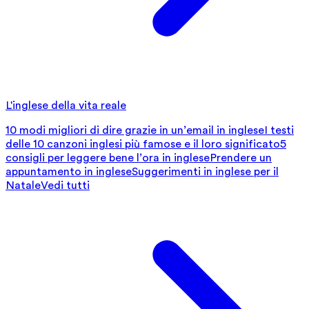
L'inglese della vita reale
10 modi migliori di dire grazie in un’email in inglese
I testi
delle 10 canzoni inglesi più famose e il loro significato
5
consigli per leggere bene l’ora in inglese
Prendere un
appuntamento in inglese
Suggerimenti in inglese per il
Natale
Vedi tutti