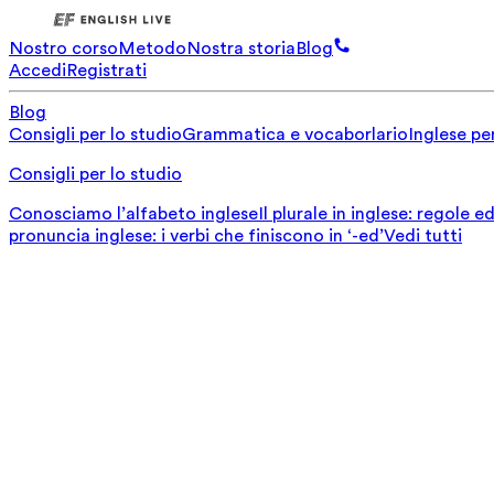
Nostro corso
Metodo
Nostra storia
Blog
Accedi
Registrati
Blog
Consigli per lo studio
Grammatica e vocaborlario
Inglese per
Consigli per lo studio
Conosciamo l’alfabeto inglese
Il plurale in inglese: regole 
pronuncia inglese: i verbi che finiscono in ‘-ed’
Vedi tutti