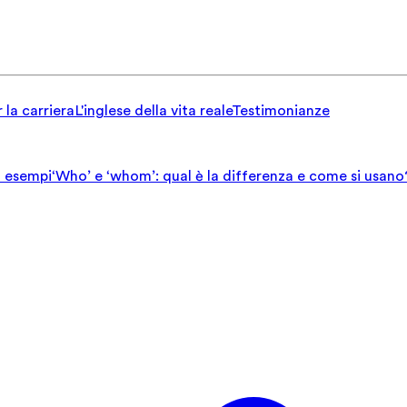
 la carriera
L'inglese della vita reale
Testimonianze
ed esempi
‘Who’ e ‘whom’: qual è la differenza e come si usano