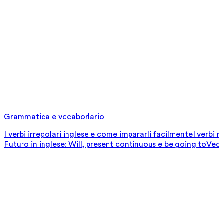
Grammatica e vocaborlario
I verbi irregolari inglese e come impararli facilmente
I verbi
Futuro in inglese: Will, present continuous e be going to
Ved