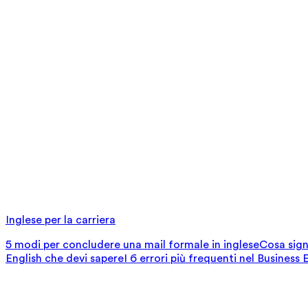
Inglese per la carriera
5 modi per concludere una mail formale in inglese
Cosa signi
English che devi sapere
I 6 errori più frequenti nel Business 