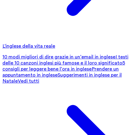
L'inglese della vita reale
10 modi migliori di dire grazie in un’email in inglese
I testi
delle 10 canzoni inglesi più famose e il loro significato
5
consigli per leggere bene l’ora in inglese
Prendere un
appuntamento in inglese
Suggerimenti in inglese per il
Natale
Vedi tutti