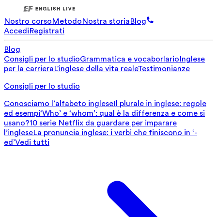
Nostro corso
Metodo
Nostra storia
Blog
Accedi
Registrati
Blog
Consigli per lo studio
Grammatica e vocaborlario
Inglese
per la carriera
L'inglese della vita reale
Testimonianze
Consigli per lo studio
Conosciamo l’alfabeto inglese
Il plurale in inglese: regole
ed esempi
‘Who’ e ‘whom’: qual è la differenza e come si
usano?
10 serie Netflix da guardare per imparare
l’inglese
La pronuncia inglese: i verbi che finiscono in ‘-
ed’
Vedi tutti