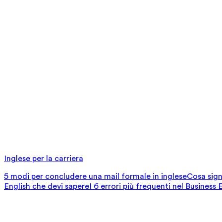
Inglese per la carriera
5 modi per concludere una mail formale in inglese
Cosa signi
English che devi sapere
I 6 errori più frequenti nel Business 