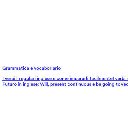
Grammatica e vocaborlario
I verbi irregolari inglese e come impararli facilmente
I verbi
Futuro in inglese: Will, present continuous e be going to
Ved