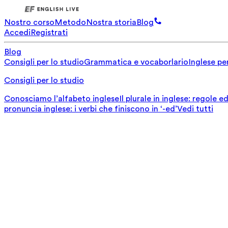
Nostro corso
Metodo
Nostra storia
Blog
Accedi
Registrati
Blog
Consigli per lo studio
Grammatica e vocaborlario
Inglese per
Consigli per lo studio
Conosciamo l’alfabeto inglese
Il plurale in inglese: regole 
pronuncia inglese: i verbi che finiscono in ‘-ed’
Vedi tutti