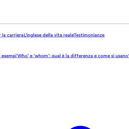
 la carriera
L'inglese della vita reale
Testimonianze
ed esempi
‘Who’ e ‘whom’: qual è la differenza e come si usano