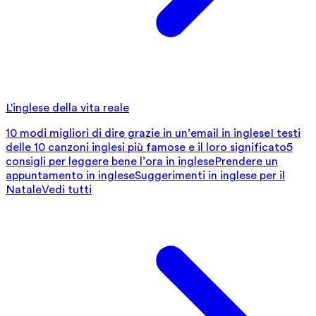
L'inglese della vita reale
10 modi migliori di dire grazie in un’email in inglese
I testi
delle 10 canzoni inglesi più famose e il loro significato
5
consigli per leggere bene l’ora in inglese
Prendere un
appuntamento in inglese
Suggerimenti in inglese per il
Natale
Vedi tutti