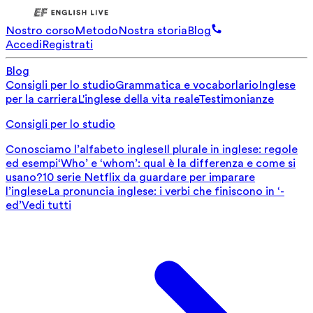
Nostro corso
Metodo
Nostra storia
Blog
Accedi
Registrati
Blog
Consigli per lo studio
Grammatica e vocaborlario
Inglese
per la carriera
L'inglese della vita reale
Testimonianze
Consigli per lo studio
Conosciamo l’alfabeto inglese
Il plurale in inglese: regole
ed esempi
‘Who’ e ‘whom’: qual è la differenza e come si
usano?
10 serie Netflix da guardare per imparare
l’inglese
La pronuncia inglese: i verbi che finiscono in ‘-
ed’
Vedi tutti