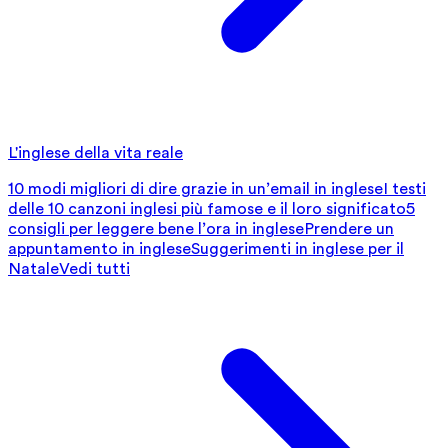
L'inglese della vita reale
10 modi migliori di dire grazie in un’email in inglese
I testi
delle 10 canzoni inglesi più famose e il loro significato
5
consigli per leggere bene l’ora in inglese
Prendere un
appuntamento in inglese
Suggerimenti in inglese per il
Natale
Vedi tutti