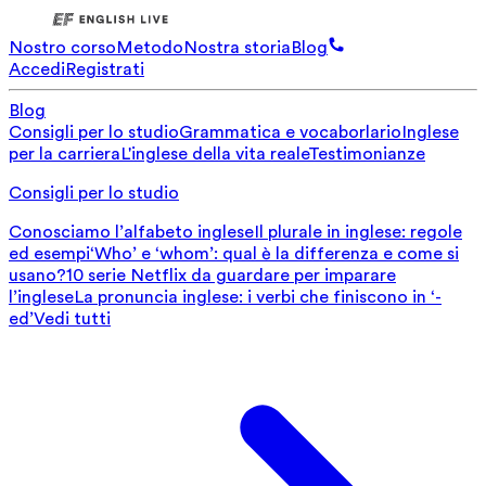
Nostro corso
Metodo
Nostra storia
Blog
Accedi
Registrati
Blog
Consigli per lo studio
Grammatica e vocaborlario
Inglese
per la carriera
L'inglese della vita reale
Testimonianze
Consigli per lo studio
Conosciamo l’alfabeto inglese
Il plurale in inglese: regole
ed esempi
‘Who’ e ‘whom’: qual è la differenza e come si
usano?
10 serie Netflix da guardare per imparare
l’inglese
La pronuncia inglese: i verbi che finiscono in ‘-
ed’
Vedi tutti