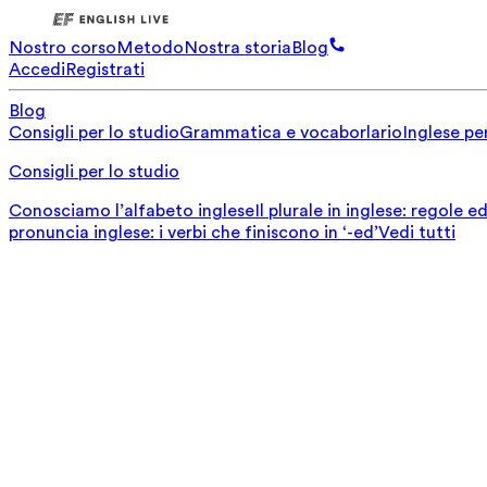
Nostro corso
Metodo
Nostra storia
Blog
Accedi
Registrati
Blog
Consigli per lo studio
Grammatica e vocaborlario
Inglese per
Consigli per lo studio
Conosciamo l’alfabeto inglese
Il plurale in inglese: regole 
pronuncia inglese: i verbi che finiscono in ‘-ed’
Vedi tutti