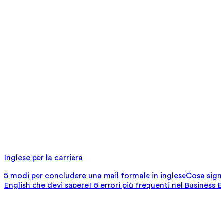
Inglese per la carriera
5 modi per concludere una mail formale in inglese
Cosa signi
English che devi sapere
I 6 errori più frequenti nel Business 