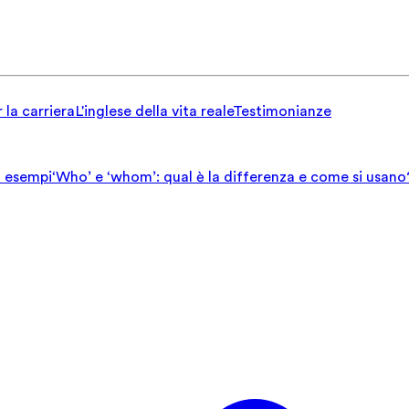
 la carriera
L'inglese della vita reale
Testimonianze
ed esempi
‘Who’ e ‘whom’: qual è la differenza e come si usano