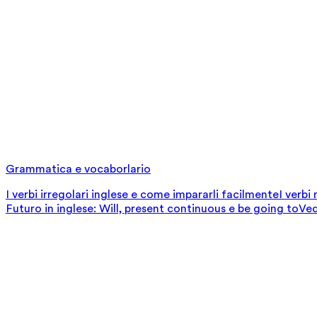
Grammatica e vocaborlario
I verbi irregolari inglese e come impararli facilmente
I verbi
Futuro in inglese: Will, present continuous e be going to
Ved