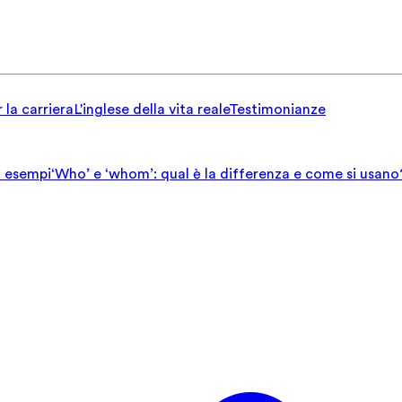
 la carriera
L'inglese della vita reale
Testimonianze
ed esempi
‘Who’ e ‘whom’: qual è la differenza e come si usano