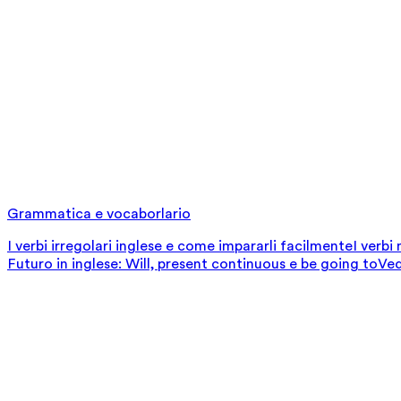
Grammatica e vocaborlario
I verbi irregolari inglese e come impararli facilmente
I verbi
Futuro in inglese: Will, present continuous e be going to
Ved