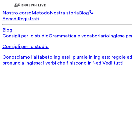
Nostro corso
Metodo
Nostra storia
Blog
Accedi
Registrati
Blog
Consigli per lo studio
Grammatica e vocaborlario
Inglese per
Consigli per lo studio
Conosciamo l’alfabeto inglese
Il plurale in inglese: regole 
pronuncia inglese: i verbi che finiscono in ‘-ed’
Vedi tutti