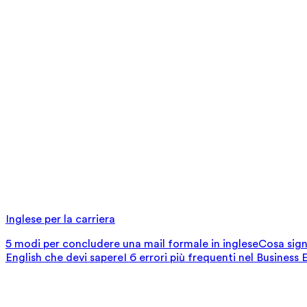
Inglese per la carriera
5 modi per concludere una mail formale in inglese
Cosa signi
English che devi sapere
I 6 errori più frequenti nel Business 