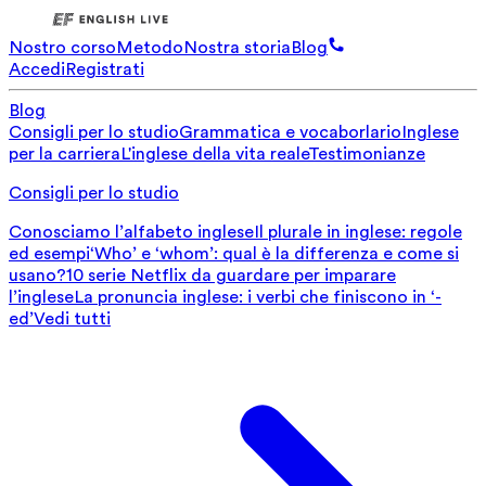
Nostro corso
Metodo
Nostra storia
Blog
Accedi
Registrati
Blog
Consigli per lo studio
Grammatica e vocaborlario
Inglese
per la carriera
L'inglese della vita reale
Testimonianze
Consigli per lo studio
Conosciamo l’alfabeto inglese
Il plurale in inglese: regole
ed esempi
‘Who’ e ‘whom’: qual è la differenza e come si
usano?
10 serie Netflix da guardare per imparare
l’inglese
La pronuncia inglese: i verbi che finiscono in ‘-
ed’
Vedi tutti