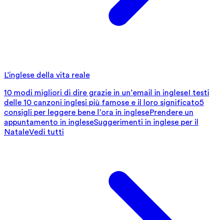
L'inglese della vita reale
10 modi migliori di dire grazie in un’email in inglese
I testi
delle 10 canzoni inglesi più famose e il loro significato
5
consigli per leggere bene l’ora in inglese
Prendere un
appuntamento in inglese
Suggerimenti in inglese per il
Natale
Vedi tutti