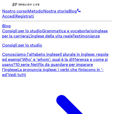
Nostro corso
Metodo
Nostra storia
Blog
Accedi
Registrati
Blog
Consigli per lo studio
Grammatica e vocaborlario
Inglese
per la carriera
L'inglese della vita reale
Testimonianze
Consigli per lo studio
Conosciamo l’alfabeto inglese
Il plurale in inglese: regole
ed esempi
‘Who’ e ‘whom’: qual è la differenza e come si
usano?
10 serie Netflix da guardare per imparare
l’inglese
La pronuncia inglese: i verbi che finiscono in ‘-
ed’
Vedi tutti