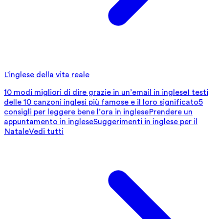
L'inglese della vita reale
10 modi migliori di dire grazie in un’email in inglese
I testi
delle 10 canzoni inglesi più famose e il loro significato
5
consigli per leggere bene l’ora in inglese
Prendere un
appuntamento in inglese
Suggerimenti in inglese per il
Natale
Vedi tutti